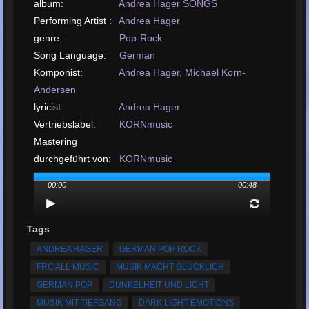
album:
Andrea Hager SONGS
Performing Artist :
Andrea Hager
genre:
Pop-Rock
Song Language:
German
Komponist:
Andrea Hager, Michael Korn-
Andersen
lyricist:
Andrea Hager
Vertriebslabel:
KORNmusic
Mastering
durchgeführt von:
KORNmusic
arrangement by:
Michael Korn-Andersen,
00:00
00:48
KORNmusic
Upload- oder
Release-Datum:
May, 2026
Tags
Lied hochladen:
MP3, 1.1MB, 00:00:48
ANDREA HAGER
GERMAN POP ROCK
Insgesamt
FRC ALL MUSIC
MUSIK MACHT GLÜCKLICH
gespielt:
37
GERMAN POP
DUNKELHEIT UND LICHT
Gesamtzahl der
MUSIK MIT TIEFGANG
DARK LIGHT EMOTIONS