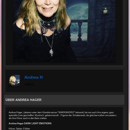
Andrea H
offline
ÜBER ANDREA HAGER
Andrea Hager, (ebenso unter dem Künstlernamen "MARRANDRO" bekannt) hat nun auch ihre eigene, ganz
spezielle Linie geschaffen. Mystisch, geheimnisvoll - Figuren der Schattenwelt, die gleichermaßen verzaubern,
als ihre Hörer auch in den Bann ziehen.
Andrea Hager DARK LIGHT EMOTIONS
Hören, Sehen, Fühlen