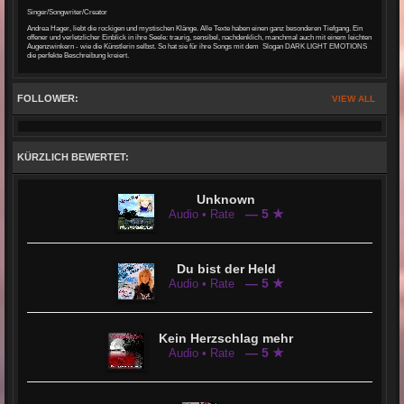
Singer/Songwriter/Creator
Andrea Hager, liebt die rockigen und mystischen Klänge. Alle Texte haben einen ganz besonderen Tiefgang. Ein
offener und verletzlicher Einblick in ihre Seele: traurig, sensibel, nachdenklich, manchmal auch mit einem leichten
Augenzwinkern - wie die Künstlerin selbst. So hat sie für ihre Songs mit dem Slogan DARK LIGHT EMOTIONS
die perfekte Beschreibung kreiert.
FOLLOWER:
VIEW ALL
KÜRZLICH BEWERTET:
Unknown
— 5 ★
Audio • Rate
Du bist der Held
— 5 ★
Audio • Rate
Kein Herzschlag mehr
— 5 ★
Audio • Rate