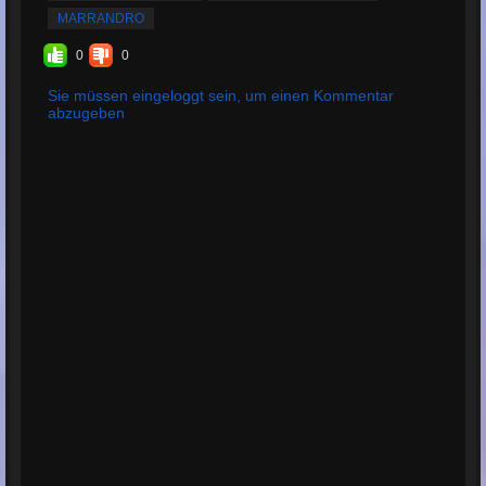
Bewertungen:
3
MARRANDRO
Durchschnittliche
0
0
Bewertung:
4.67
Sie müssen eingeloggt sein, um einen Kommentar
abzugeben