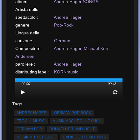
album:
Andrea Hager SONGS
Artista dello
spettacolo :
Andrea Hager
genere:
Pop-Rock
Lingua della
canzone:
German
Compositore:
Andrea Hager, Michael Korn-
Andersen
paroliere :
Andrea Hager
distributing label:
KORNmusic
Masterizzazione
00:00
00:48
eseguita da:
KORNmusic
disposizione da:
Michael Korn-Andersen,
KORNmusic
Tags
Data di
ANDREA HAGER
GERMAN POP ROCK
caricamento o di
FRC ALL MUSIC
MUSIK MACHT GLÜCKLICH
rilascio:
May, 2026
GERMAN POP
DUNKELHEIT UND LICHT
carica il tuo brano:
MP3, 1.1MB, 00:00:48
MUSIK MIT TIEFGANG
DARK LIGHT EMOTIONS