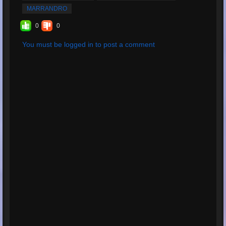
Totale riproduzioni:
36
MARRANDRO
Totale valutazioni:
3
0
0
Valutazione media:
4.67
You must be logged in to post a comment