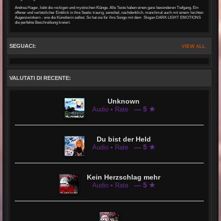
Andrea Hager, liebt die rockigen und mystischen Klänge. Alle Texte haben einen ganz besonderen Tiefgang. Ein
offener und verletzlicher Einblick in ihre Seele: traurig, sensibel, nachdenklich, manchmal auch mit einem leichten
Augenzwinkern - wie die Künstlerin selbst. So hat sie für ihre Songs mit dem Slogan DARK LIGHT EMOTIONS
die perfekte Beschreibung kreiert.
SEGUACI:
VIEW ALL
VALUTATI DI RECENTE:
Unknown
— 5 ★
Audio • Rate
Du bist der Held
— 5 ★
Audio • Rate
Kein Herzschlag mehr
— 5 ★
Audio • Rate