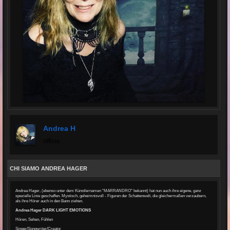
Andrea H
offline
CHI SIAMO ANDREA HAGER
Andrea Hager, (ebenso unter dem Künstlernamen "MARRANDRO" bekannt) hat nun auch ihre eigene, ganz
spezielle Linie geschaffen. Mystisch, geheimnisvoll - Figuren der Schattenwelt, die gleichermaßen verzaubern,
als ihre Hörer auch in den Bann ziehen.
Andrea Hager DARK LIGHT EMOTIONS
Hören, Sehen, Fühlen
Singer/Songwriter/Creator