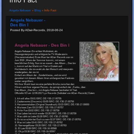
Angela Nebauer
»
Blog
» Info Fact
Angela Nebauer -
Des Bin I
Posted By ADair-Records, 2018-06-24
Angela Nebauer - Des Bin I
Angela Nebauer-Ein echtes Multitalent, als
Gesangsinterpretin und erfolgreiche TV-Moderatorin
(Herzensmelodien) Erste Maxi bei ADair Records war im
Juni 2016 ,,Wenn der Sommer kommt,, mit einem
beachtlichen Erfolg. Nun ist es soweit – das Album ,, Des bin
i,, kommt auf den Markt mit Titel in Dialekt und
Hochdeutsch, die sie exakt als den Mensch und interpretin
wiedergeben, der sie ist.
Einfach ein Album der ,,Sonderklasse,, und sie wird
garantiert mit diesem Album ihren umfangreichen Fankreis
weiter vergrößern.
Mit ihrer Musik baut sie eine perfekte Brücke zwischen den
Hörern und ihrer eigenen Person,- da springt einfach der ,,Funke,, über.
Das Album ,,Des bin i,, mit Angela Nebauer beinhaltet 14 Titel.
Offizielle VÖ am 12.09.2017 Lyx Records (Sublabel von ADair-Records) Daten:
1. Ich will alles 03:01 ISRC: DE-Y30-17-00755
2. Zauberworte (Discomix) 03:05 ISRC: DE-Y30-17-00756
3. Herzensmelodien (Original Soundtrack) 03:15 ISRC: DE-Y30-17-00650
4. Mia kean Zam 03:13 ISRC: DE-Y30-17-00757
5. Fit for Fun 03:02 ISRC: DE-Y30-17-00758
6. Das Leben hat mich wieder 03:28 ISRC: DE-Y30-17-00759
7. Was zählt ist Liebe 03:28 ISRC: DE-Y30-17-00760
8. Es ist so schön bei Euch zu sein 02:37 ISRC: DE-Y30-17-00761
9. Was ist Liebe 03:41 ISRC: DE-Y30-17-00762
10. Sternengeflüster 03:26 ISRC: DE-Y30-17-00763
11. El Lute 05:08 ISRC: DE-Y30-16-00568
12. Oh ja 03:38 ISRC: DE-Y30-16-00567