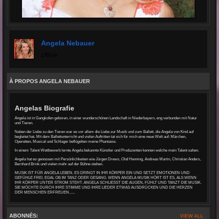
Angela Nebauer
offline
À PROPOS ANGELA NEBAUER
Angelas Biografie
Angela ist in Gangkofen geboren, in einer wunderschönen Landschaft in Niederbayern, eng verbunden mit Natur
und Tieren.
Neben der Liebe zu den Tieren war es vor allem die Liebe zur Musik und zum Ballett, die Angela von Kind auf
begleitet hat. Mit dem Ballettunterricht und vielen Auftritten tat sich für mich eine neue Welt auf: Märchen,
Operetten, Musical und Schlager beflügelten meine Phantasie.
In einem Talent Wettbewerb lernte Angela bekannte Künstler und Produzenten kennen welche mein Talent sahen.
Angela hat es genossen mit Persönlichkeiten wie Jürgen Drews, Olaf Henning, Andreas Martin, Christian Anders,
Bernhard Brink und vielen mehr auf der Bühne stehen.
MUSIK IST FÜR ANGELA LEBEN, ES DRINGT IN IHR KÖRPER EIN UND SETZT EMOTIONEN UND
GEFÜHLE FREI, EGAL OB IM TANZ ODER GESANG. WENN ANGELA MUSIK HÖRT IST ES, ALS WENN
IHR KÖRPER UNTER STROM STEHT. ANGELA SCHLIESST DIE AUGEN, FÜHLT UND TANZT DIE MUSIK.
SIE MÖCHTE DURCH IHRE STIMME UND IHRE LIEDER ETWAS AUSDRÜCKEN UND DIE HERZEN
DER MENSCHEN ERFREUEN......
ABONNÉS:
VIEW ALL