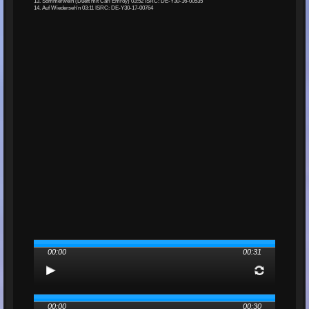
13. Sommerwein (Duett mit Carl Emroy) 03:52 ISRC: DE-Y30-16-00535
14. Auf Wiederseh'n 03:11 ISRC: DE-Y30-17-00764
00:00
00:31
00:00
00:30