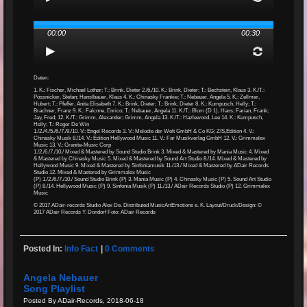
00:00
00:30
Daten:
1. K.: Fischer, Michael Lothar; T.: Brink, Dieter 2./6./10. K.: Brink, Dieter; T.: Bechstein, Klaus 3. K./T.:
Pössnicker, Stefan; Hanslbauer, Klaus 4. K.: Chinasky Frankie; T.: Nebauer, Angela 5. K.: Zellmer,
Hubert; T.: Pfeffer, Anita Elisabeth 7. K.: Brink, Dieter; T.: Brink, Dieter 8. K.: Kumpusch, Helly; T.:
Brachner, Franz 9. K.: Falcone, Enrico; T.: Nebauer, Angela 11. K./T.: Blum (D 1), Hans; Farian, Frank;
Jay, Fred; 12. K./T.: Grimm, Alexander; Grimm, Angela 13. K./T.: Hazlewood, Lee 14. K.: Kumpusch,
Helly; T.: Roger De Win
1./2./4./5./6./7./9./10. V.: Engel Records 3. V.: Melodie der Welt GmbH & Co KG; ZIS,Edition 4. V.:
Chinasky Musik 8./14. V.: Edition Hellywood Music 11. V.: Far Musikverlag GmbH 12. V.: Grimmalex
Music 13. V.: Granite-Music Corp
1./2./6./7./10./ Mixed & Mastered by Sound Studio Brink 3. Mixed & Mastered by Mania Music 4. Mixed
& Mastered by Chinasky Music 5. Mixed & Mastered by Sound Art Studio 8./14. Mixed & Mastered by
Hellywood Music 9. Mixed & Mastered by Sinfoniamusik 11./13./ Mixed & Mastered by ADair Records
Studio 12. Mixed & Mastered by Grimmalex Music
(P) 1./2./6./7./10./ Sound Studio Brink (P) 3. Mania Music (P) 4. Chinasky Music (P) 5. Sound Art Studio
(P) 8./14. Hellywood Music (P) 9. Sinfonia Musik (P) 11./13./ ADair Records Studio (P) 12. Grimmalex
Music
© 2017 ADair-records Studio Alex De. Distributed MusicArtEmotions e. K. Layout/Druck/Design: ©
2017 ADair Records Y. Dondorf Foto: ADair Records
Posted In:
Info Fact
|
0 Comments
Angela Nebauer
Song Playlist
Posted By ADair-Records, 2018-06-18