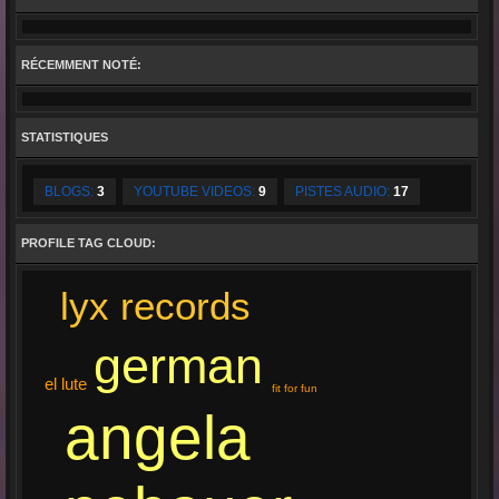
RÉCEMMENT NOTÉ:
STATISTIQUES
BLOGS:
3
YOUTUBE VIDEOS:
9
PISTES AUDIO:
17
PROFILE TAG CLOUD:
lyx records
german
el lute
fit for fun
angela