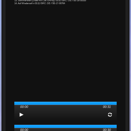
13. Sommerwein (Duett mit Carl Emroy) 03:52 ISRC: DE-Y30-16-00535
14. Auf Wiederseh'n 03:11 ISRC: DE-Y30-17-00764
00:00
00:31
00:00
00:30