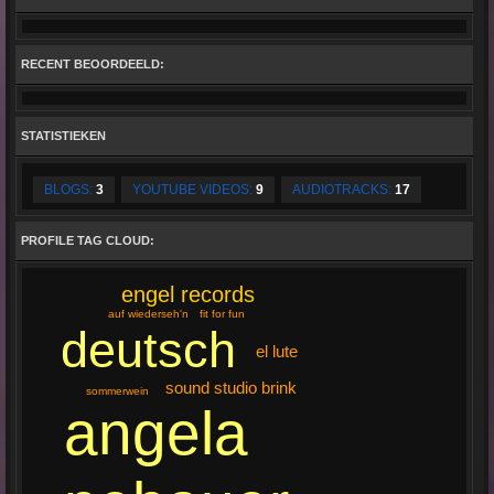
RECENT BEOORDEELD:
STATISTIEKEN
BLOGS:
3
YOUTUBE VIDEOS:
9
AUDIOTRACKS:
17
PROFILE TAG CLOUD:
engel records
auf wiederseh'n
fit for fun
deutsch
el lute
sound studio brink
sommerwein
angela