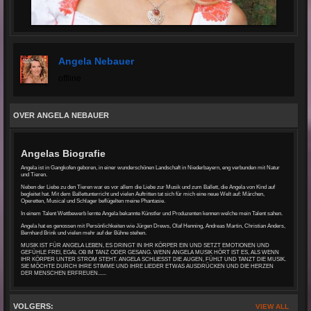
Angela Nebauer
offline
OVER ANGELA NEBAUER
Angelas Biografie
Angela ist in Gangkofen geboren, in einer wunderschönen Landschaft in Niederbayern, eng verbunden mit Natur
und Tieren.
Neben der Liebe zu den Tieren war es vor allem die Liebe zur Musik und zum Ballett, die Angela von Kind auf
begleitet hat. Mit dem Ballettunterricht und vielen Auftritten tat sich für mich eine neue Welt auf: Märchen,
Operetten, Musical und Schlager beflügelten meine Phantasie.
In einem Talent Wettbewerb lernte Angela bekannte Künstler und Produzenten kennen welche mein Talent sahen.
Angela hat es genossen mit Persönlichkeiten wie Jürgen Drews, Olaf Henning, Andreas Martin, Christian Anders,
Bernhard Brink und vielen mehr auf der Bühne stehen.
MUSIK IST FÜR ANGELA LEBEN, ES DRINGT IN IHR KÖRPER EIN UND SETZT EMOTIONEN UND
GEFÜHLE FREI, EGAL OB IM TANZ ODER GESANG. WENN ANGELA MUSIK HÖRT IST ES, ALS WENN
IHR KÖRPER UNTER STROM STEHT. ANGELA SCHLIESST DIE AUGEN, FÜHLT UND TANZT DIE MUSIK.
SIE MÖCHTE DURCH IHRE STIMME UND IHRE LIEDER ETWAS AUSDRÜCKEN UND DIE HERZEN
DER MENSCHEN ERFREUEN......
VOLGERS:
VIEW ALL