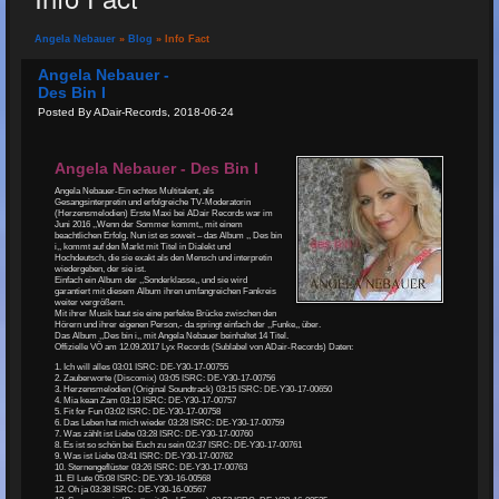
Angela Nebauer
»
Blog
» Info Fact
Angela Nebauer -
Des Bin I
Posted By ADair-Records, 2018-06-24
Angela Nebauer - Des Bin I
Angela Nebauer-Ein echtes Multitalent, als
Gesangsinterpretin und erfolgreiche TV-Moderatorin
(Herzensmelodien) Erste Maxi bei ADair Records war im
Juni 2016 ,,Wenn der Sommer kommt,, mit einem
beachtlichen Erfolg. Nun ist es soweit – das Album ,, Des bin
i,, kommt auf den Markt mit Titel in Dialekt und
Hochdeutsch, die sie exakt als den Mensch und interpretin
wiedergeben, der sie ist.
Einfach ein Album der ,,Sonderklasse,, und sie wird
garantiert mit diesem Album ihren umfangreichen Fankreis
weiter vergrößern.
Mit ihrer Musik baut sie eine perfekte Brücke zwischen den
Hörern und ihrer eigenen Person,- da springt einfach der ,,Funke,, über.
Das Album ,,Des bin i,, mit Angela Nebauer beinhaltet 14 Titel.
Offizielle VÖ am 12.09.2017 Lyx Records (Sublabel von ADair-Records) Daten:
1. Ich will alles 03:01 ISRC: DE-Y30-17-00755
2. Zauberworte (Discomix) 03:05 ISRC: DE-Y30-17-00756
3. Herzensmelodien (Original Soundtrack) 03:15 ISRC: DE-Y30-17-00650
4. Mia kean Zam 03:13 ISRC: DE-Y30-17-00757
5. Fit for Fun 03:02 ISRC: DE-Y30-17-00758
6. Das Leben hat mich wieder 03:28 ISRC: DE-Y30-17-00759
7. Was zählt ist Liebe 03:28 ISRC: DE-Y30-17-00760
8. Es ist so schön bei Euch zu sein 02:37 ISRC: DE-Y30-17-00761
9. Was ist Liebe 03:41 ISRC: DE-Y30-17-00762
10. Sternengeflüster 03:26 ISRC: DE-Y30-17-00763
11. El Lute 05:08 ISRC: DE-Y30-16-00568
12. Oh ja 03:38 ISRC: DE-Y30-16-00567