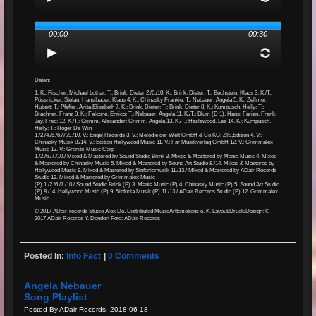
00:00
00:30
Daten:
1. K.: Fischer, Michael Lothar; T.: Brink, Dieter 2./6./10. K.: Brink, Dieter; T.: Bechstein, Klaus 3. K./T.:
Pössnicker, Stefan; Hanslbauer, Klaus 4. K.: Chinasky Frankie; T.: Nebauer, Angela 5. K.: Zellmer,
Hubert; T.: Pfeffer, Anita Elisabeth 7. K.: Brink, Dieter; T.: Brink, Dieter 8. K.: Kumpusch, Helly; T.:
Brachner, Franz 9. K.: Falcone, Enrico; T.: Nebauer, Angela 11. K./T.: Blum (D 1), Hans; Farian, Frank;
Jay, Fred; 12. K./T.: Grimm, Alexander; Grimm, Angela 13. K./T.: Hazlewood, Lee 14. K.: Kumpusch,
Helly; T.: Roger De Win
1./2./4./5./6./7./9./10. V.: Engel Records 3. V.: Melodie der Welt GmbH & Co KG; ZIS,Edition 4. V.:
Chinasky Musik 8./14. V.: Edition Hellywood Music 11. V.: Far Musikverlag GmbH 12. V.: Grimmalex
Music 13. V.: Granite-Music Corp
1./2./6./7./10./ Mixed & Mastered by Sound Studio Brink 3. Mixed & Mastered by Mania Music 4. Mixed
& Mastered by Chinasky Music 5. Mixed & Mastered by Sound Art Studio 8./14. Mixed & Mastered by
Hellywood Music 9. Mixed & Mastered by Sinfoniamusik 11./13./ Mixed & Mastered by ADair Records
Studio 12. Mixed & Mastered by Grimmalex Music
(P) 1./2./6./7./10./ Sound Studio Brink (P) 3. Mania Music (P) 4. Chinasky Music (P) 5. Sound Art Studio
(P) 8./14. Hellywood Music (P) 9. Sinfonia Musik (P) 11./13./ ADair Records Studio (P) 12. Grimmalex
Music
© 2017 ADair-records Studio Alex De. Distributed MusicArtEmotions e. K. Layout/Druck/Design: ©
2017 ADair Records Y. Dondorf Foto: ADair Records
Posted In:
Info Fact
|
0 Comments
Angela Nebauer
Song Playlist
Posted By ADair-Records, 2018-06-18