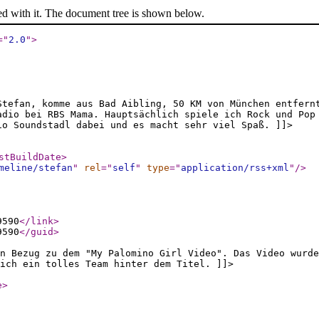
ed with it. The document tree is shown below.
="
2.0
"
>
Stefan, komme aus Bad Aibling, 50 KM von München entfern
adio bei RBS Mama. Hauptsächlich spiele ich Rock und Pop
o Soundstadl dabei und es macht sehr viel Spaß. ]]>
stBuildDate
>
meline/stefan
"
rel
="
self
"
type
="
application/rss+xml
"
/>
9590
</link
>
9590
</guid
>
n Bezug zu dem "My Palomino Girl Video". Das Video wurde
ich ein tolles Team hinter dem Titel. ]]>
e
>