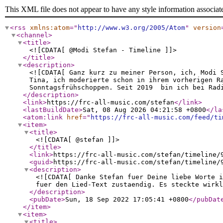
This XML file does not appear to have any style information associat
<rss
xmlns:atom
="
http://www.w3.org/2005/Atom
"
version
<channel
>
<title
>
<![CDATA[ @Modi Stefan - Timeline ]]>
</title
>
<description
>
<![CDATA[ Ganz kurz zu meiner Person, ich, Modi 
Tina, ich moderierte schon in ihrem vorherigen R
Sonntagsfrühschoppen. Seit 2019 bin ich bei Radi
</description
>
<link
>
https://frc-all-music.com/stefan
</link
>
<lastBuildDate
>
Sat, 08 Aug 2026 04:21:58 +0800
</la
<atom:link
href
="
https://frc-all-music.com/feed/ti
<item
>
<title
>
<![CDATA[ @stefan ]]>
</title
>
<link
>
https://frc-all-music.com/stefan/timeline/
<guid
>
https://frc-all-music.com/stefan/timeline/
<description
>
<![CDATA[ Danke Stefan fuer Deine liebe Worte i
fuer den Lied-Text zustaendig. Es steckte wirkl
</description
>
<pubDate
>
Sun, 18 Sep 2022 17:05:41 +0800
</pubDat
</item
>
<item
>
<title
>