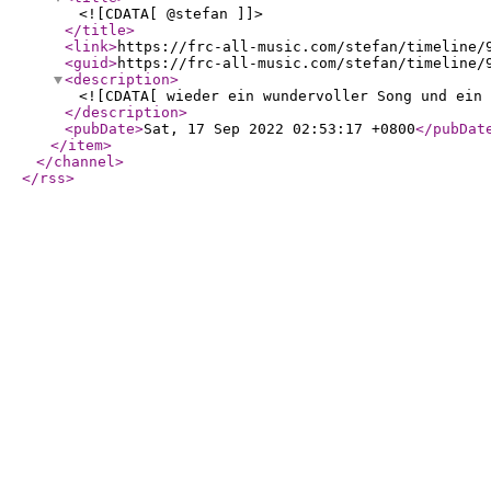
<![CDATA[ @stefan ]]>
</title
>
<link
>
https://frc-all-music.com/stefan/timeline/
<guid
>
https://frc-all-music.com/stefan/timeline/
<description
>
<![CDATA[ wieder ein wundervoller Song und ein 
</description
>
<pubDate
>
Sat, 17 Sep 2022 02:53:17 +0800
</pubDat
</item
>
</channel
>
</rss
>