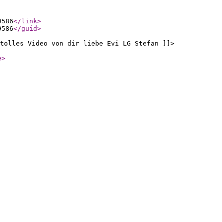
9586
</link
>
9586
</guid
>
tolles Video von dir liebe Evi LG Stefan ]]>
e
>