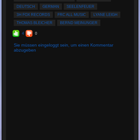
Bewertung:
4.4
DEUTSCH
GERMAN
SEELENFEUER
3H FOX RECORDS
FRC ALL MUSIC
LYANE LEIGH
THOMAS BLEICHER
BERND MEINUNGER
4
0
Sie müssen eingeloggt sein, um einen Kommentar
abzugeben