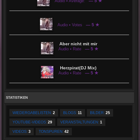
— 5 ★
Audio • Average:
— 5 ★
Audio • Votes
Aber nicht mit mir
— 5 ★
Audio • Rate
Herzpirat(DJ Mix)
— 5 ★
Audio • Rate
STATISTIKEN
WIEDERGABELISTEN:
2
BLOGS:
11
BILDER:
25
YOUTUBE-VIDEOS:
29
VERANSTALTUNGEN:
1
VIDEOS:
3
TONSPUREN:
42