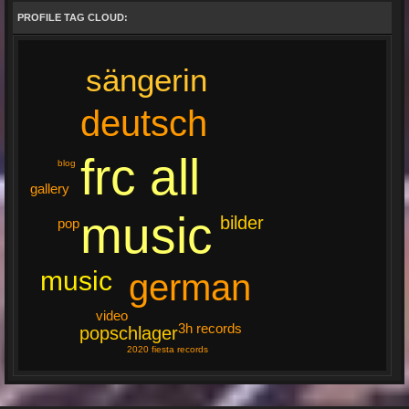
PROFILE TAG CLOUD:
sängerin
deutsch
frc all
blog
gallery
music
bilder
pop
music
german
video
3h records
popschlager
2020 fiesta records