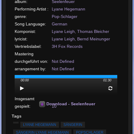
album:
Seelenfeuer
Performing Artist :
Lyane Hegemann
genre:
Pop-Schlager
Song Language:
German
Komponist:
Lyane Leigh, Thomas Bleicher
lyricist:
Lyane Leigh, Bernd Meinunger
Vertriebslabel:
3H Fox Records
Mastering
durchgeführt von:
Not Defined
arrangement by:
Not Defined
Upload- oder
00:00
01:30
Release-Datum:
February, 2023
Lied hochladen:
MP3, 2MB, 00:01:30
Insgesamt
Download - Seelenfeuer
gespielt:
10
Gesamtzahl der
Tags
Bewertungen:
17
LYANE HEGEMANN
SÄNGERIN
Durchschnittliche
SÄNGERIN LYANE HEGEMANN
POPSCHLAGER