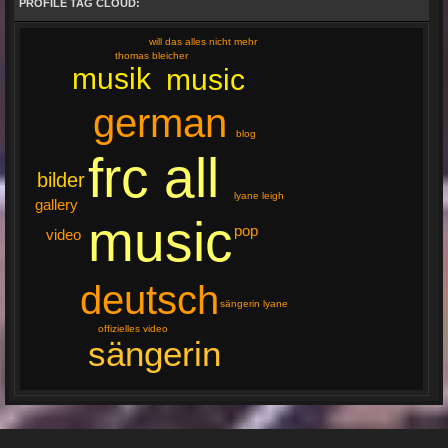
PROFILE TAG CLOUD:
will das alles nicht mehr
thomas bleicher
musik
music
german
blog
frc all
bilder
lyane leigh
gallery
music
pop
video
deutsch
sängerin lyane
offizielles video
sängerin