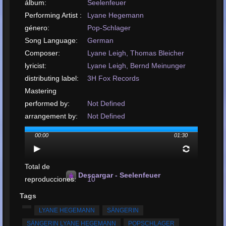
álbum:
Seelenfeuer
Performing Artist :
Lyane Hegemann
género:
Pop-Schlager
Song Language:
German
Composer:
Lyane Leigh, Thomas Bleicher
lyricist:
Lyane Leigh, Bernd Meinunger
distributing label:
3H Fox Records
Mastering
performed by:
Not Defined
arrangement by:
Not Defined
Upload or Release
00:00
01:30
date:
February, 2023
subir tu canción:
MP3, 2MB, 00:01:30
Total de
Descargar - Seelenfeuer
reproducciones:
10
Total de
Tags
calificaciones:
17
LYANE HEGEMANN
SÄNGERIN
Calificación
SÄNGERIN LYANE HEGEMANN
POPSCHLAGER