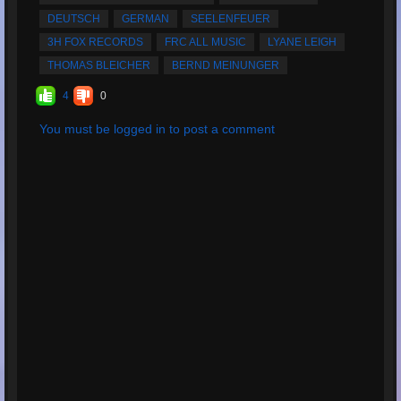
promedio:
4.4
DEUTSCH
GERMAN
SEELENFEUER
3H FOX RECORDS
FRC ALL MUSIC
LYANE LEIGH
THOMAS BLEICHER
BERND MEINUNGER
4
0
You must be logged in to post a comment