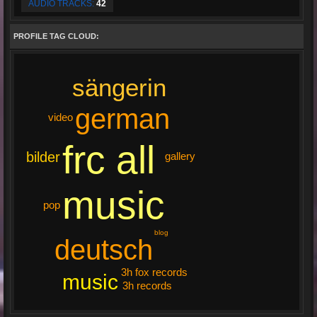
AUDIO TRACKS:
42
PROFILE TAG CLOUD:
sängerin
german
video
frc all
bilder
gallery
music
pop
blog
deutsch
3h fox records
music
3h records