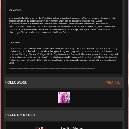
LYDIA MENN
Eine ausgebildete Stimme von der Musikhochschule Düsseldorf.
Bereits im Alter von 5 Jahren, fing die in Polen
geborene Lydia an zu singen, zusammen mit ihrem Vater, der ein bekannter Musiker war.
Lydias
Musikproduktionen werden von dem erfolgreichen Professor Christian Bruhn komponiert, der schon für
viele
namhafte Künstler, wie z.B. Drafi Deutscher und Mireille Mathieu, so wie viele Andere, Hits geschrieben
hatte.
Lydias Welt ist eindeutig die Musik. Am liebsten
singt sie Schlager, Rock, Pop, Musical und Klassik.
Überzeugen Sie sich selbst von der unverwechselbaren Stimme.
*********************************************************
Lydia Menn
A trained voice from the Musikhochschule in Duesseldorf, Germany. This is Lydia Menn. Lydia lives in Germany
but she was born in Poland, and already at the age of 5, began to sing with her father, who was a well-known
musician. She sings German Schlager, Rock, Pop, Musical and Classical. Her music productions are composed
by the well-known Professor Christian Bruhn who has worked for noted artists such as Drafi Deutscher, Mireille
Mathieu and many others. Lydia’s world is music! Listen to her sing and convince yourself of the unmistakeable
voice.
****************************************************************************************************
FOLLOWERS:
VIEW ALL
RECENTLY RATED:
Lydia Menn