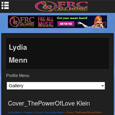
Lydia
Menn
Profile Menu
Cover_ThePowerOfLove Klein
Lydia Menn
»
Images
»
Cover's Von Lydia Menn
» Cover_ThePowerOfLove Klein