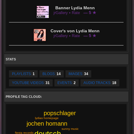
Banner Lydia Menn
— 5 ★
jrGallery • Rate
Cover's von Lydia Menn
— 5 ★
jrGallery • Rate
STATS
PLAYLISTS:
1
BLOGS:
14
IMAGES:
34
YOUTUBE VIDEOS:
31
EVENTS:
2
AUDIO TRACKS:
18
PROFILE TAG CLOUD:
popschlager
lydias homepage
jochen homann
sunny music
deutsch
fiesta records