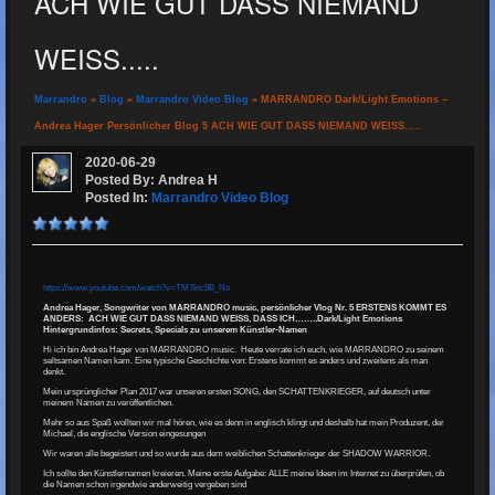
ACH WIE GUT DASS NIEMAND
WEISS.....
Marrandro
»
Blog
»
Marrandro Video Blog
» MARRANDRO Dark/Light Emotions –
Andrea Hager Persönlicher Blog 5 ACH WIE GUT DASS NIEMAND WEISS.....
2020-06-29
Posted By: Andrea H
Posted In:
Marrandro Video Blog
https://www.youtube.com/watch?v=TM7ktc9B_No
Andrea Hager, Songwriter von MARRANDRO music, persönlicher Vlog Nr. 5 ERSTENS KOMMT ES
ANDERS: ACH WIE GUT DASS NIEMAND WEISS, DASS ICH……..Dark/Light Emotions
Hintergrundinfos: Secrets, Specials zu unserem Künstler-Namen
Hi ich bin Andrea Hager von MARRANDRO music. Heute verrate ich euch, wie MARRANDRO zu seinem
seltsamen Namen kam. Eine typische Geschichte von: Erstens kommt es anders und zweitens als man
denkt.
Mein ursprünglicher Plan 2017 war unseren ersten SONG, den SCHATTENKRIEGER, auf deutsch unter
meinem Namen zu veröffentlichen.
Mehr so aus Spaß wollten wir mal hören, wie es denn in englisch klingt und deshalb hat mein Produzent, der
Michael, die englische Version eingesungen
Wir waren alle begeistert und so wurde aus dem weiblichen Schattenkrieger der SHADOW WARRIOR.
Ich sollte den Künstlernamen kreieren. Meine erste Aufgabe: ALLE meine Ideen im Internet zu überprüfen, ob
die Namen schon irgendwie anderweitig vergeben sind