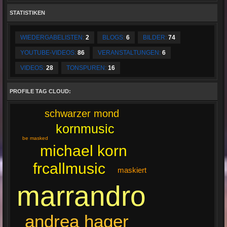
STATISTIKEN
WIEDERGABELISTEN:
2
BLOGS:
6
BILDER:
74
YOUTUBE-VIDEOS:
86
VERANSTALTUNGEN:
6
VIDEOS:
28
TONSPUREN:
16
PROFILE TAG CLOUD:
schwarzer mond
kornmusic
be masked
michael korn
frcallmusic
maskiert
marrandro
andrea hager