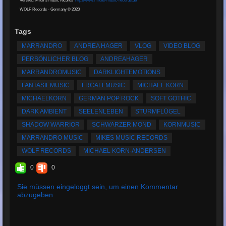
Vertrieb: Mike`s music records
http://www.mikes-music-records.de
WOLF Records - Germany © 2020
Tags
MARRANDRO
ANDREA HAGER
VLOG
VIDEO BLOG
PERSÖNLICHER BLOG
ANDREAHAGER
MARRANDROMUSIC
DARKLIGHTEMOTIONS
FANTASIEMUSIC
FRCALLMUSIC
MICHAEL KORN
MICHAELKORN
GERMAN POP ROCK
SOFT GOTHIC
DARK AMBIENT
SEELENLEBEN
STURMFLÜGEL
SHADOW WARRIOR
SCHWARZER MOND
KORNMUSIC
MARRANDRO MUSIC
MIKES MUSIC RECORDS
WOLF RECORDS
MICHAEL KORN-ANDERSEN
0
0
Sie müssen eingeloggt sein, um einen Kommentar
abzugeben