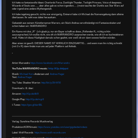
Ich hatte so fantasievolle Ideen: Overlords Force, Darklight Thunder, Twilight Princess, Voice of deepness.
Wizards of Souls usw….. aber alles gab es schon irgendwo…. (meist tauchte der Dunkle aus Star Wars auf
oder irgend eine andere Mythengestalt.
Ich habe tagelang gesucht, nichts war einzigartig. Entnervt habe ich Michael die Namensgebung dann alleine
überlassen. Ihr seht was dabei herauskam.
Gebastelt aus seinem Künstlernamen Marrero, ein Stück Andrea vervollständigt mit Fantasievokalen und
schon haben wir: MARRANDRO
Ein Name mit drei „R“ (ich glaub ja, nur ein Bayer schafft es diese „Rollenden R„ richtig schön
auszusprechen) Ich wußte nicht, wie oft ich MARRANDRO ausprechen werde, wie oft ich es buchstabieren
muß. Hätte ich diese Häufigkeit damals schon geahnt, wer weiß ob wir dann sooooo heißen würden.
Aber eines ist gewiß: DIESER NAME IST WIRKLICH EINZIGARTIG… und wenn man ihn richtig schreibt
(mit 3 x R) dann findet man uns auf jeder Plattform auf Anhieb.
Artist: Marrandro
https://www.facebook.com/Marrandro
YouTube MARRANDRO music:
http://t1p.de/ppct
Musik:
Michael Korn
-Andersen
und
Andrea Hager
Text:
Andrea Hager
You Tube: Shadow Warrior:
http://bit.ly/2llrW50
Download z. B. über:
Amazon:
http://t1p.de/dkl9
Google Play:
http://t1p.de/mgr8
I-Tunes:
https://goo.gl/dar4BL
----------------------------------------­----------------------------------------­----------------
Verlag: Sunshine Records Musikverlag
Produktion:KORNmusic
https://www.youtube.com/user/gigideidei/videos
Label: Wolf Records
https://www.wolf-records.com