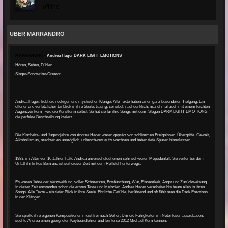
offline
ÜBER MARRANDRO
MARRANDRO -
Andrea Hager DARK LIGHT EMOTIONS
Hören, Sehen, Fühlen
Singer/Songwriter/Creator
Andrea Hager, liebt die rockigen und mystischen Klänge. Alle Texte haben einen ganz besonderen Tiefgang. Ein
offener und verletzlicher Einblick in ihre Seele: traurig, sensibel, nachdenklich, manchmal auch mit einem leichten
Augenzwinkern - wie die Künstlerin selbst. So hat sie für ihre Songs mit dem Slogan DARK LIGHT EMOTIONS
die perfekte Beschreibung kreiert.
Die Kindheits- und Jugendjahre von Andrea Hager waren geprägt von schlimmen Ereignissen. Übergriffe, Gewalt,
Alkoholismus, machten es unmöglich, unbeschwert aufzuwachsen und haben tiefe Spuren hinterlassen.
1983, im Alter von 16 Jahren hatte Andrea unverschuldet einen sehr schweren Mopedunfall. Sie verlor bei dem
Unfall ihr linkes Bein und ist seit dieser Zeit mit dem Rollstuhl unterwegs.
Es waren Jahre der Verzweiflung, voller Schmerzen, Enttäuschung, Wut, Einsamkeit, Angst und Zurückweisung.
In dieser Zeit entstanden schon die ersten Texte und Melodien. Andrea Hager verarbeitet bis heute alles in ihren
Songs. Alle Texte – ein tiefer Blick in ihre Seele. Ehrliche Gefühle, berührend und oft fühlt man die Dark Emotions
in den Klängen.
Sie spielte ihre eigenen Kompositionen meist frei nach Gehör. Um die Fähigkeiten im Notenlesen auszubauen,
suchte Andrea einen geeigneten Keyboardlehrer und lernte so 2012 Michael Korn kennen.