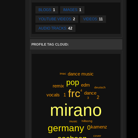
BLOGS:
1
IMAGES:
1
YOUTUBE VIDEOS:
2
VIDEOS:
11
AUDIO TRACKS:
42
PROFILE TAG CLOUD:
dance music
imac
pop
edm
remix
deutsch
frc
4
dance
vocals
1
2
3
mirano
hillsong
music
germany
0
kamenz
cover