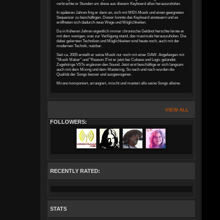
verbrachte er Stunden um diese aus diesem Keyboard alles herauszuholen.
In späteren Jahren fing er dann an, sich mit MIDI-Musik und einen geeigneten
Sequenzer zu beschäftigen. Dieser konnte das Keyboard ansteuern und es
eröffneten sich dadurch neue Wege und Möglichkeiten.
Da in früheren Jahren eigentlich immer chronische Geldnot herschte lernte er
mit dem wenigen, was zur Verfügung stand, das maximale herauszuholen. Die
dabei gelernten Techniken und Möglichkeiten sind heute noch, auch mit der
modernen Technik, nutzbar.
Seit ca. 2005 erstellt er seine Musik nur noch mit einer DAW. Angefangen mit
"Musik Maker" und "Reason 3"ist er jetzt bei Cubase und Logic gelandet.
Zugehörige VSTs ergänzen den Sound. Jetzt erst beschäftige er sich langsam
auch mit dem Mixing und dem Mastering. So nach und nach wurden die
Qualität der Songs besser und ausgewogener.
Mirano komponiert, arrangiert, mischt und mastert alle seine Songs alleine.
VIEW ALL
FOLLOWERS:
RECENTLY RATED:
STATS