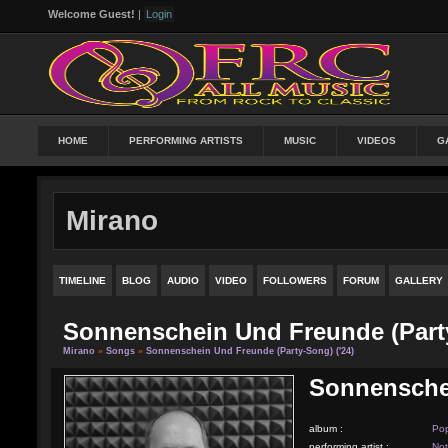
Welcome Guest!
|
Login
HOME
PERFORMING ARTISTS
MUSIC
VIDEOS
G
Mirano
TIMELINE
BLOG
AUDIO
VIDEO
FOLLOWERS
FORUM
GALLERY
Sonnenschein Und Freunde (Party
Mirano
»
Songs
»
Sonnenschein Und Freunde (Party-Song) ('24)
Sonnenschei
album :
Po
performing artist :
Not