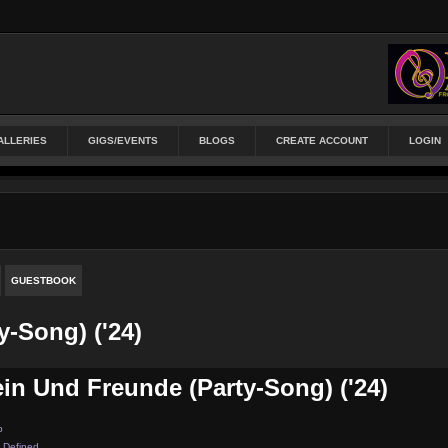
ALLERIES
GIGS/EVENTS
BLOGS
CREATE ACCOUNT
LOGIN
GUESTBOOK
-Song) ('24)
n Und Freunde (Party-Song) ('24)
p
 Defined