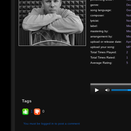
genre:
Deu
song language:
Ge
composer:
Not
lyricist:
Not
label:
Mir
mastering by:
Mir
arrangement by:
Mir
upload or release date:
Apr
upload your song:
MP3
Total Times Played:
2
Total Times Rated:
1
Average Rating:
5
Tags
1
0
You must be logged in to post a comment