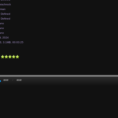
tschrock
rman
 Defined
 Defined
ano
ano
ano
il, 2024
, 3.1MB, 00:03:25
00:00
/
00:00