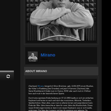
Mirano
offline
ABOUT MIRANO
(Sachsen)
Mirano
, bürgerlich Silvio Brückner, geb. 13.06.1975 ist ein Musiker,
der früher in Radeberg (bei Dresden) und jetzt in Kamenz (Sachsen) lebt.
Seine Musikbereich findet man im Dance, EDM oder auch mal im Chillout
bzw auch mal in der besinnlicheren Sparte.
Durch eine spontane Endscheidung am 07.12.1993 kaufte er sich ein einfaches
Keyboard und lernte so nach und nach das musizieren. Akkorde, Tonleidern,
Spieltechniken. Eben alles, was man so alleine lernen und ausprobieren kann.
Ende der 90er Jahre besuchte er dann für zwei Jahre die Musikschule. Diese
neuen Erfahrungen konnte er dann in ein neues Keyboard, was er sich kaufte,
einbringen. Die Idee des Loopens und des Arrangieren war geboren. So