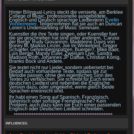
Hinter Bilingual-Lyrics steckt die versierte, am Berklee
College of Music, professionelle ausgebildete,
Englisch und Deutsch sprachige Liedtexterin
Evelin
Vordermeier
. Teilgenommen hat sie auch an Duncan
Lorien's Understanding of Music Seminare.
Kuenstler die ihre Texte singen, oder Kuenstler fuer
die sie geschrieben hat sind unter anderem, 'Caruso
der Berge' Rudy Giovannini, Madeleine Davis von
Boney M, Markus Linzer, Joe Im Winkelried, Gregor
Schaefer, Gehrenbergspatzen, Buerger7, Mike Baer,
Luis Berger, Mandy Euler, Zweisam Live, Sandra
Madison Roth, Johannes JP Daffue, Christian König,
Branko Bock und Andere.
Sie textet nicht nur Lieder, sondern uebersetzt bei
Bedarf auch vorhandene Texte, sodass sie zur
Melodie passen, ohne den eigentlichen Sinn des
Textes zu verfälschen. Sie schreibt für Euch einen
deutschen Liedtext und nebenbei die Englische
Version dazu, oder umgekehrt, wenn gleich Beide
Sprachen erwünscht sind.
Ihr habt einen Song auf Spanisch, Französisch,
Italienisch oder sonstige Fremdsprache? Kein
Problem, auch dazu kann sie Euch einen passenden
Englisch oder Deutschen Liedtext schreiben.
*******************************************************
Bilingual-Lyrics is
Evelin Vordermeier
, an
accomplished lyricist who studied professional lyric
INFLUENCES:
writing at Berklee College of Music as well as having
taken part in Duncan Lorien's "Understanding of