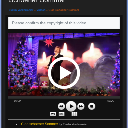
Evelin Vordermeier
»
Videos
» Ciao Schoener Sommer
Please confirm the copyright of this video.
00:00
03:20
Ciao schoener Sommer
by Evelin Vordermeier