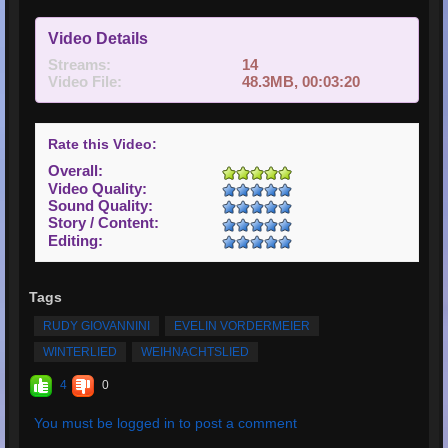
Video Details
Streams:
14
Video File:
48.3MB, 00:03:20
Rate this Video:
Overall:
Video Quality:
Sound Quality:
Story / Content:
Editing:
Tags
RUDY GIOVANNINI
EVELIN VORDERMEIER
WINTERLIED
WEIHNACHTSLIED
4
0
You must be logged in to post a comment