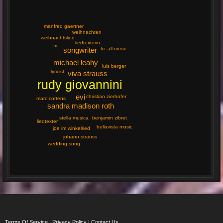
manfred gaertner
weihnachten
weihnachtslied
liedtexterin
frc
frc all music
songwriter
michael leahy
luis berger
lyricist
viva strauss
rudy giovannini
evi
christian zierhofer
marc cortens
sandra madison roth
stella musica
benjamin zibret
liedtexter
bellavista music
joe im winkelried
johann strauss
wedding song
Terms Of Service
|
Privacy Policy
|
Contact Us