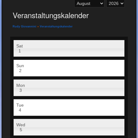
Veranstaltungskalender
Rudy Giovannini
»
Veranstaltungskalender
Sat
1
Sun
2
Mon
3
Tue
4
Wed
5