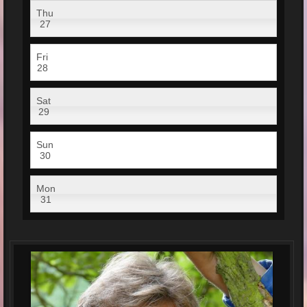
Thu
27
Fri
28
Sat
29
Sun
30
Mon
31