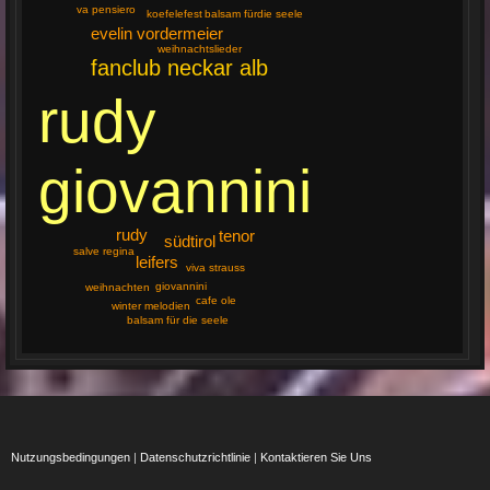
va pensiero
koefelefest
balsam fürdie seele
evelin vordermeier
weihnachtslieder
fanclub neckar alb
rudy
giovannini
rudy
tenor
südtirol
salve regina
leifers
viva strauss
giovannini
weihnachten
cafe ole
winter melodien
balsam für die seele
Nutzungsbedingungen
|
Datenschutzrichtlinie
|
Kontaktieren Sie Uns