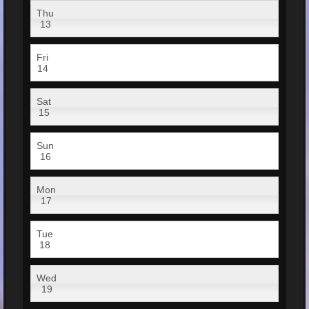
Thu
13
Fri
14
Sat
15
Sun
16
Mon
17
Tue
18
Wed
19