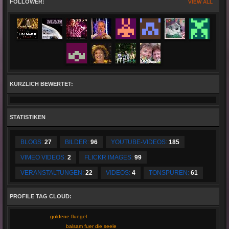
FOLLOWER:
VIEW ALL
Rudy Giovannini concert.
KÜRZLICH BEWERTET:
STATISTIKEN
BLOGS:
27
BILDER:
96
YOUTUBE-VIDEOS:
185
VIMEO VIDEOS:
2
FLICKR IMAGES:
99
VERANSTALTUNGEN:
22
VIDEOS:
4
TONSPUREN:
61
PROFILE TAG CLOUD:
goldene fluegel
balsam fuer die seele