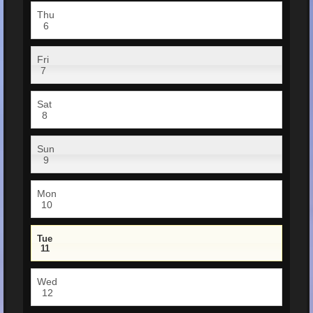
Thu
6
Fri
7
Sat
8
Sun
9
Mon
10
Tue
11
Wed
12