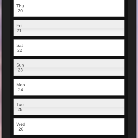
Thu
20
Fri
21
Sat
22
Sun
23
Mon
24
Tue
25
Wed
26