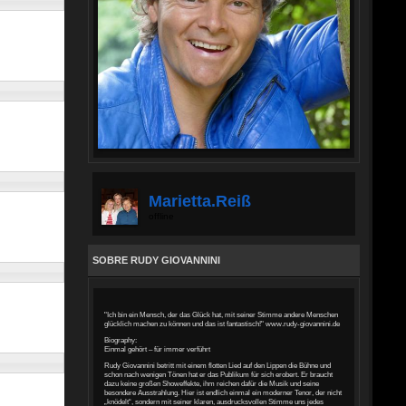
Marietta.reiß
offline
SOBRE RUDY GIOVANNINI
"Ich bin ein Mensch, der das Glück hat, mit seiner Stimme andere Menschen
glücklich machen zu können und das ist fantastisch!" www.rudy-giovannini.de
Biography:
Einmal gehört – für immer verführt
Rudy Giovannini betritt mit einem flotten Lied auf den Lippen die Bühne und
schon nach wenigen Tönen hat er das Publikum für sich erobert. Er braucht
dazu keine großen Showeffekte, ihm reichen dafür die Musik und seine
besondere Ausstrahlung. Hier ist endlich einmal ein moderner Tenor, der nicht
„knödelt“, sondern mit seiner klaren, ausdrucksvollen Stimme uns jedes