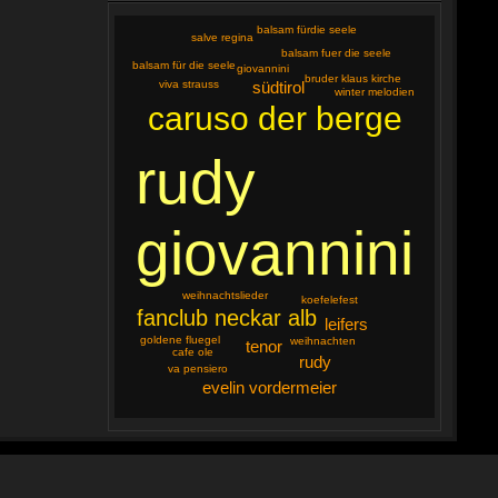
balsam fürdie seele
salve regina
balsam fuer die seele
balsam für die seele
giovannini
bruder klaus kirche
südtirol
viva strauss
winter melodien
caruso der berge
rudy
giovannini
weihnachtslieder
koefelefest
fanclub neckar alb
leifers
goldene fluegel
weihnachten
tenor
cafe ole
rudy
va pensiero
evelin vordermeier