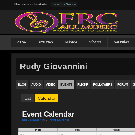
Bienvenido, Invitado!
|
Iniciar La Sesión
CASA
ARTISTAS
MÚSICA
VÍDEOS
GALERÍAS
Rudy Giovannini
BLOG
AUDIO
VIDEO
EVENTS
FLICKR
FOLLOWERS
FORUM
G
List
Calendar
Event Calendar
Rudy Giovannini
»
Event Calendar
Mon
Tue
Wed