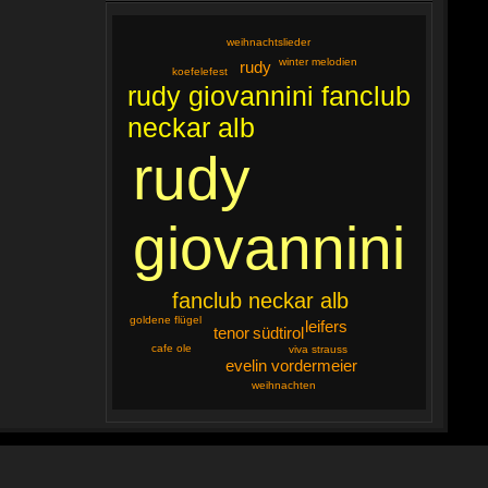
weihnachtslieder
winter melodien
rudy
koefelefest
rudy giovannini fanclub
neckar alb
rudy
giovannini
fanclub neckar alb
goldene flügel
leifers
tenor
südtirol
cafe ole
viva strauss
evelin vordermeier
weihnachten