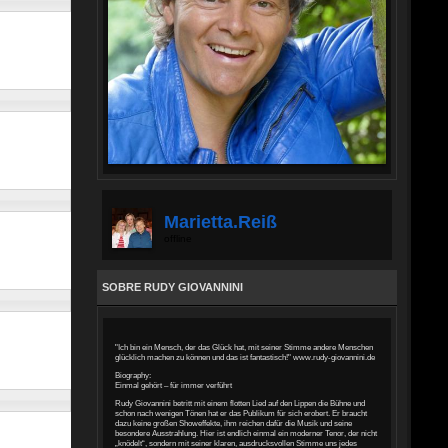
Marietta.reiß
offline
SOBRE RUDY GIOVANNINI
"Ich bin ein Mensch, der das Glück hat, mit seiner Stimme andere Menschen
glücklich machen zu können und das ist fantastisch!" www.rudy-giovannini.de
Biography:
Einmal gehört – für immer verführt
Rudy Giovannini betritt mit einem flotten Lied auf den Lippen die Bühne und
schon nach wenigen Tönen hat er das Publikum für sich erobert. Er braucht
dazu keine großen Showeffekte, ihm reichen dafür die Musik und seine
besondere Ausstrahlung. Hier ist endlich einmal ein moderner Tenor, der nicht
„knödelt“, sondern mit seiner klaren, ausdrucksvollen Stimme uns jedes