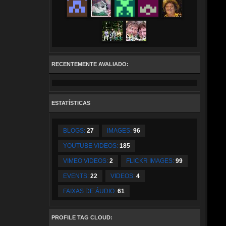
RECENTEMENTE AVALIADO:
ESTATÍSTICAS
BLOGS:
27
IMAGES:
96
YOUTUBE VIDEOS:
185
VIMEO VIDEOS:
2
FLICKR IMAGES:
99
EVENTS:
22
VIDEOS:
4
FAIXAS DE ÁUDIO:
61
PROFILE TAG CLOUD: