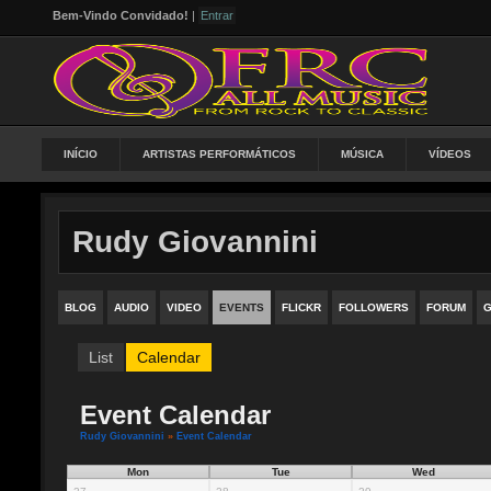
Bem-Vindo Convidado!
|
Entrar
INÍCIO
ARTISTAS PERFORMÁTICOS
MÚSICA
VÍDEOS
Rudy Giovannini
BLOG
AUDIO
VIDEO
EVENTS
FLICKR
FOLLOWERS
FORUM
G
List
Calendar
Event Calendar
Rudy Giovannini
»
Event Calendar
Mon
Tue
Wed