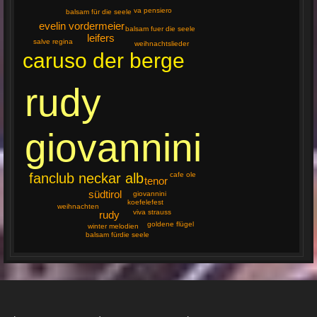
va pensiero
balsam für die seele
evelin vordermeier
balsam fuer die seele
leifers
salve regina
weihnachtslieder
caruso der berge
rudy
giovannini
fanclub neckar alb
cafe ole
tenor
südtirol
giovannini
koefelefest
weihnachten
viva strauss
rudy
goldene flügel
winter melodien
balsam fürdie seele