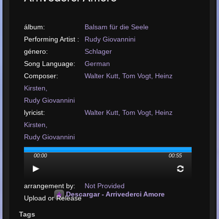
álbum:
Balsam für die Seele
Performing Artist :
Rudy Giovannini
género:
Schlager
Song Language:
German
Composer:
Walter Kutt, Tom Vogt, Heinz
Kirsten,
Rudy Giovannini
lyricist:
Walter Kutt, Tom Vogt, Heinz
Kirsten,
Rudy Giovannini
distributing label:
Colomba d`oro Records
00:00
00:55
Mastering
performed by:
Not Defined
arrangement by:
Not Provided
Descargar - Arrivederci Amore
Upload or Release
date:
September, 2017
Tags