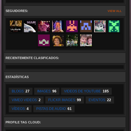
He sings
warmhearted
ballads so passionately that many a fan sheds a tear or two but he also manages to turn
any atmosphere into a roaring, effervescent event. His performances are spiced with
humour
, he leaves the stage
to connect and mingle with the crowd and involves them while he parades down the aisles, constantly finding new
ways, making sure the audience
are
a part of the performance. Boredom will have no chance when you attend a
SEGUIDORES:
VIEW ALL
Rudy Giovannini concert.
RECIENTEMENTE CLASIFICADOS:
ESTADÍSTICAS
BLOGS:
27
IMAGES:
96
VIDEOS DE YOUTUBE:
185
VIMEO VIDEOS:
2
FLICKR IMAGES:
99
EVENTOS:
22
VÍDEOS:
4
PISTAS DE AUDIO:
61
PROFILE TAG CLOUD: