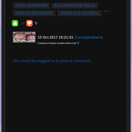
subir tu canción:
MP3, 1.4MB, 00:00:55
RUDY GIOVANNINI
BALSAM FÜRDIE SEELE
Total de
CARUSO DER BERGE
TENOR AUS SÜDTIROL
reproducciones:
120
14
0
Total de
calificaciones:
17
15 Oct 2017 19:21:41
@ursulakohnert
:
Calificación
Fantastisch dieses wunderschöne Lied !!!
promedio:
4.69
You must be logged in to post a comment