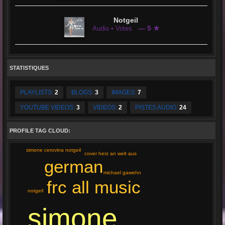
Notgeil
— 5 ★
Audio • Votes
STATISTIQUES
PLAYLISTS:
2
BLOGS:
3
IMAGES:
7
YOUTUBE VIDEOS:
3
VIDEOS:
2
PISTES AUDIO:
24
PROFILE TAG CLOUD:
simone cerovina notgeil
cover herz an welt aus
german
michael gawehn
frc all music
notgeil
simone