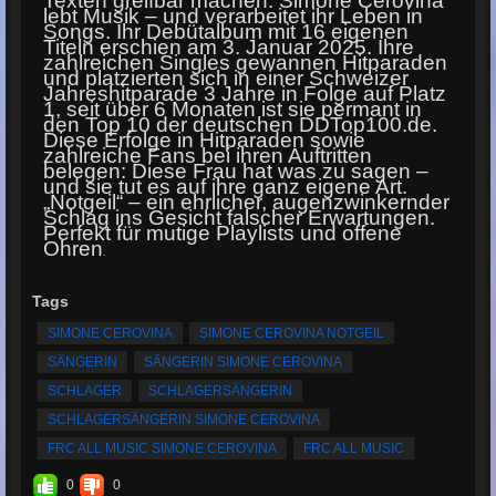
Texten greifbar machen. Simone Cerovina
lebt Musik – und verarbeitet ihr Leben in
Songs. Ihr Debütalbum mit 16 eigenen
Titeln erschien am 3. Januar 2025. Ihre
zahlreichen Singles gewannen Hitparaden
und platzierten sich in einer Schweizer
Jahreshitparade 3 Jahre in Folge auf Platz
1, seit über 6 Monaten ist sie permant in
den Top 10 der deutschen DDTop100.de.
Diese Erfolge in Hitparaden sowie
zahlreiche Fans bei ihren Auftritten
belegen: Diese Frau hat was zu sagen –
und sie tut es auf ihre ganz eigene Art.
„Notgeil“ – ein ehrlicher, augenzwinkernder
Schlag ins Gesicht falscher Erwartungen.
Perfekt für mutige Playlists und offene
Ohren
.
Tags
SIMONE CEROVINA
SIMONE CEROVINA NOTGEIL
SÄNGERIN
SÄNGERIN SIMONE CEROVINA
SCHLAGER
SCHLAGERSÄNGERIN
SCHLAGERSÄNGERIN SIMONE CEROVINA
FRC ALL MUSIC SIMONE CEROVINA
FRC ALL MUSIC
0
0