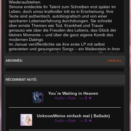
Wiederaufstehen.
Simone entdeckte ihr Talent zum Schreiben erst später im
Leben, doch umso kraftvoller tritt es in Erscheinung. Ihre
Texte sind authentisch, autobiografisch und von einer
spürbaren Lebenserfahrung durchdrungen. Sie schreibt
über ernste Themen wie Tod, Krankheit und Trauer
genauso wie über die Freuden des Lebens, das Glück der
kleinen Momente – und über die ganz eigene Komik des
modernen Datings.
Im Januar veröffentlichte sie ihre erste LP mit selbst
getexteten und gesungenen Songs – ein Meilenstein in ihrer
künstlerischen Laufbahn. Seither folgten weitere Titel, die in
deutschsprachigen Hitparaden nicht nur vertreten, sondern
ABONNÉS:
VIEW ALL
auch mehrfach auf Platz 1 gelandet sind. Ihre Fanbase
wächst stetig: Immer mehr Menschen fühlen sich von ihrer
Lebensfreude, ihrer Herzlichkeit und ihrer musikalischen
Ehrlichkeit angezogen – viele nehmen lange Anfahrtswege
RÉCEMMENT NOTÉ:
auf sich, um Simone Cerovina live zu erleben.
Ihr Repertoire reicht von gefühlvollen Balladen über den
Verlust geliebter Menschen bis hin zu lebensfrohen
You´re Waiting in Heaven
Partysongs, die zeigen: Man ist nie zu alt, um jung zu sein
— 5 ★
Audio • Rate
und es ist nie zu spät, das Leben zu feiern. Besonders
beliebt sind ihre humorvollen Lieder über das Dating im
späten Lebensalter – pointiert, selbstironisch und voller
Charme. In ihrer aktuellen Single etwa nimmt sie
UnknowWeine einfach mal ( Ballade)
augenzwinkernd die oberflächlichen Absichten vieler
— 5 ★
Audio • Rate
Männer aufs Korn – entstanden bei einem Glas Wein und
inspiriert von ihren eigenen Erfahrungen.