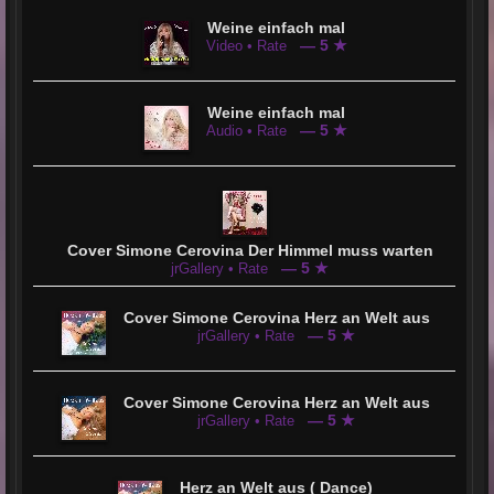
Simone Cerovina ist ein Ausnahmetalent, das beweist:
Wahre Künstlerkarrieren kennen keine Altersgrenzen. Ihre
Weine einfach mal
Musik ist tiefgründig, ehrlich, lebensnah – und vor allem
— 5 ★
Video • Rate
eines: echt!
Weine einfach mal
— 5 ★
Audio • Rate
Cover Simone Cerovina Der Himmel muss warten
— 5 ★
jrGallery • Rate
Cover Simone Cerovina Herz an Welt aus
— 5 ★
jrGallery • Rate
Cover Simone Cerovina Herz an Welt aus
— 5 ★
jrGallery • Rate
Herz an Welt aus ( Dance)