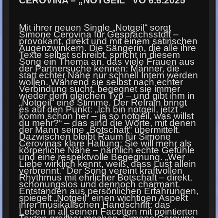
CEROVINA – „NOTGEIL“ VÖ 6.6.2025
Mit ihrer neuen Single „Notgeil“ sorgt
Simone Cerovina für Gesprächsstoff –
provokant, direkt und mit einem satirischen
Augenzwinkern. Die Sängerin, die alle ihre
Texte selbst schreibt, spricht in diesem
Song ein Thema an, das viele Frauen aus
der Partnersuche kennen: Männer, die
statt echter Nähe nur schnell Intem werden
wollen. Während sie selbst nach echter
Verbindung sucht, begegnet sie immer
wieder dem gleichen Typ – und gibt ihm in
„Notgeil“ eine Stimme. Der Refrain bringt
es auf den Punkt: „Ich bin notgeil, jetzt
komm schon her – ja so notgeil, was willst
du mehr?“ – das sind die Worte, mit denen
der Mann seine „Botschaft“ übermittelt.
Dazwischen bleibt Raum für Simone
Cerovinas klare Haltung: Sie will mehr als
körperliche Nähe – nämlich echte Gefühle
und eine respektvolle Begegnung. „Wer
Liebe wirklich kennt, weiß, dass Lust allein
verbrennt.“ Der Song vereint kraftvollen
Rhythmus mit ehrlicher Botschaft – direkt,
schonungslos und dennoch charmant.
Entstanden aus persönlichen Erfahrungen,
spiegelt „Notgeil“ einen wichtigen Aspekt
ihrer musikalischen Handschrift: das
Leben in all seinen Facetten mit pointierten