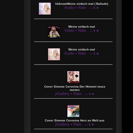
UnknowWeine einfach mal ( Ballade)
Audio • Rate
— 5 ★
Weine einfach mal
Video • Rate
— 5 ★
Weine einfach mal
Audio • Rate
— 5 ★
Cover Simone Cerovina Der Himmel muss
warten
jrGallery • Rate
— 5 ★
Cover Simone Cerovina Herz an Welt aus
jrGallery • Rate
— 5 ★