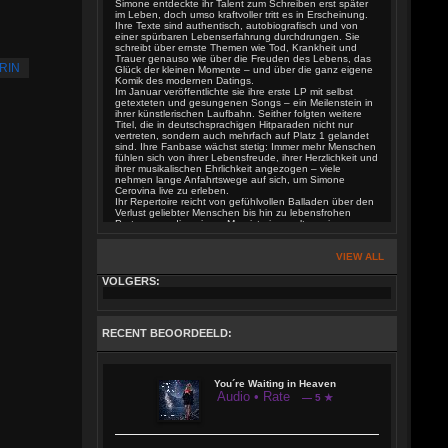
Simone entdeckte ihr Talent zum Schreiben erst später
im Leben, doch umso kraftvoller tritt es in Erscheinung.
Ihre Texte sind authentisch, autobiografisch und von
einer spürbaren Lebenserfahrung durchdrungen. Sie
schreibt über ernste Themen wie Tod, Krankheit und
Trauer genauso wie über die Freuden des Lebens, das
RIN
Glück der kleinen Momente – und über die ganz eigene
Komik des modernen Datings.
Im Januar veröffentlichte sie ihre erste LP mit selbst
getexteten und gesungenen Songs – ein Meilenstein in
ihrer künstlerischen Laufbahn. Seither folgten weitere
Titel, die in deutschsprachigen Hitparaden nicht nur
vertreten, sondern auch mehrfach auf Platz 1 gelandet
sind. Ihre Fanbase wächst stetig: Immer mehr Menschen
fühlen sich von ihrer Lebensfreude, ihrer Herzlichkeit und
ihrer musikalischen Ehrlichkeit angezogen – viele
nehmen lange Anfahrtswege auf sich, um Simone
Cerovina live zu erleben.
Ihr Repertoire reicht von gefühlvollen Balladen über den
Verlust geliebter Menschen bis hin zu lebensfrohen
Partysongs, die zeigen: Man ist nie zu alt, um jung zu
sein und es ist nie zu spät, das Leben zu feiern.
Besonders beliebt sind ihre humorvollen Lieder über das
Dating im späten Lebensalter – pointiert, selbstironisch
VIEW ALL
und voller Charme. In ihrer aktuellen Single etwa nimmt
sie augenzwinkernd die oberflächlichen Absichten vieler
VOLGERS:
Männer aufs Korn – entstanden bei einem Glas Wein
und inspiriert von ihren eigenen Erfahrungen.
Simone Cerovina ist ein Ausnahmetalent, das beweist:
Wahre Künstlerkarrieren kennen keine Altersgrenzen.
RECENT BEOORDEELD:
Ihre Musik ist tiefgründig, ehrlich, lebensnah – und vor
allem eines: echt!
You´re Waiting in Heaven
Audio • Rate
— 5 ★