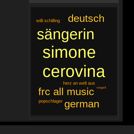
deutsch
willi schilling
sängerin
simone
cerovina
herz an welt aus
frc all music
notgeil
german
popschlager