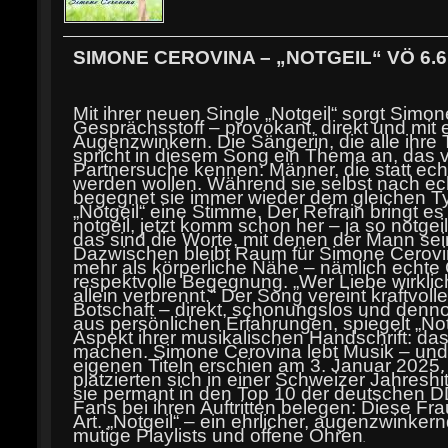
SIMONE CEROVINA – „NOTGEIL“ VÖ 6.6
Mit ihrer neuen Single „Notgeil“ sorgt Simon
Gesprächsstoff – provokant, direkt und mit 
Augenzwinkern. Die Sängerin, die alle ihre T
spricht in diesem Song ein Thema an, das v
Partnersuche kennen: Männer, die statt ech
werden wollen. Während sie selbst nach ec
begegnet sie immer wieder dem gleichen Ty
„Notgeil“ eine Stimme. Der Refrain bringt es
notgeil, jetzt komm schon her – ja so notgeil
das sind die Worte, mit denen der Mann sein
Dazwischen bleibt Raum für Simone Cerovina
mehr als körperliche Nähe – nämlich echte
respektvolle Begegnung. „Wer Liebe wirklic
allein verbrennt.“ Der Song vereint kraftvol
Botschaft – direkt, schonungslos und denn
aus persönlichen Erfahrungen, spiegelt „Not
Aspekt ihrer musikalischen Handschrift: das 
machen. Simone Cerovina lebt Musik – und v
eigenen Titeln erschien am 3. Januar 2025
platzierten sich in einer Schweizer Jahreshi
sie permant in den Top 10 der deutschen D
Fans bei ihren Auftritten belegen: Diese Fr
Art. „Notgeil“ – ein ehrlicher, augenzwinker
mutige Playlists und offene Ohren
.