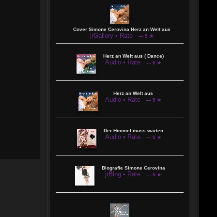
Cover Simone Cerovina Herz an Welt aus
jrGallery • Rate
— 5 ★
Herz an Welt aus ( Dance)
Audio • Rate
— 5 ★
Herz an Welt aus
Audio • Rate
— 5 ★
Der Himmel muss warten
Audio • Rate
— 5 ★
Biografie Simone Cerovina
jrBlog • Rate
— 5 ★