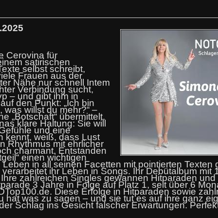
.2025
e Cerovina für
einem satirischen
exte selbst schreibt,
iele Frauen aus der
ter Nähe nur schnell Intem
hter Verbindung sucht,
p – und gibt ihm in
 auf den Punkt: „Ich bin
, was willst du mehr?“ –
e „Botschaft“ übermittelt.
s klare Haltung: Sie will
 Gefühle und eine
h kennt, weiß, dass Lust
len Rhythmus mit ehrlicher
och charmant. Entstanden
geil“ einen wichtigen
Leben in all seinen Facetten mit pointierten Texten g
erarbeitet ihr Leben in Songs. Ihr Debütalbum mit 
. Ihre zahlreichen Singles gewannen Hitparaden und
tparade 3 Jahre in Folge auf Platz 1, seit über 6 Mon
DTop100.de. Diese Erfolge in Hitparaden sowie zahl
au hat was zu sagen – und sie tut es auf ihre ganz ei
nder Schlag ins Gesicht falscher Erwartungen. Perfekt