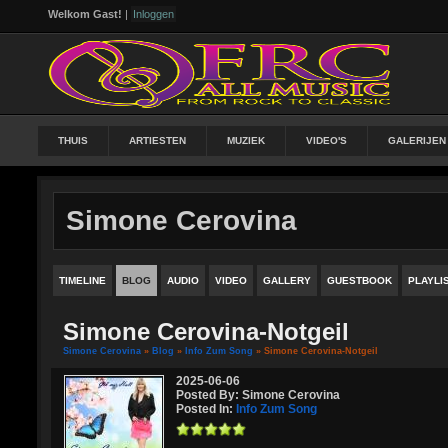
Welkom Gast!
|
Inloggen
THUIS
ARTIESTEN
MUZIEK
VIDEO'S
GALERIJEN
Simone Cerovina
TIMELINE
BLOG
AUDIO
VIDEO
GALLERY
GUESTBOOK
PLAYLI
Simone Cerovina-Notgeil
Simone Cerovina
»
Blog
»
Info Zum Song
» Simone Cerovina-Notgeil
2025-06-06
Posted By: Simone Cerovina
Posted In:
Info Zum Song