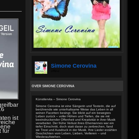
Simone Cerovina
offline
OVER SIMONE CEROVINA
Künstlervita – Simone Cerovina
reifbar
Simone Cerovina ist eine Sängerin und Texterin, die auf
16
berührende wie unterhaltsame Weise das Leben in all
seinen Facetten besingt. Sie blickt auf ein bewegtes
Leben zurück – voller Höhen und Tiefen, die sie mit
aten ist
beeindruckender Offenheit und Kreativität in ihrer Musik
reiche
verarbeitet. Der frühe Verlust ihres Ehemannes war ein
gene
tiefer Einschnitt, doch statt daran zu zerbrechen, fand
 für
sie Trost und Ausdruck in der Musik. Ihre Lieder erzählen
Geschichten vom Leben, Lieben, Verlieren – und
Wiederaufstehen.