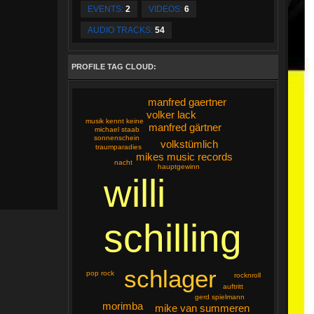
EVENTS:
2
VIDEOS:
6
AUDIO TRACKS:
54
PROFILE TAG CLOUD:
manfred gaertner
volker lack
musik kennt keine
manfred gärtner
michael staab
sonnenschein
volkstümlich
traumparadies
mikes music records
nacht
hauptgewinn
willi
schilling
schlager
pop rock
rocknroll
auftritt
gerd spielmann
morimba
mike van summeren