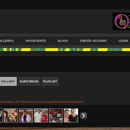
ALLERIES
GIGS/EVENTS
BLOGS
CREATE ACCOUNT
LOGIN
GALLERY
GUESTBOOK
PLAYLIST
antenschänke LSTV Mannheim In Ludwigshafen-Weihnachtszauber