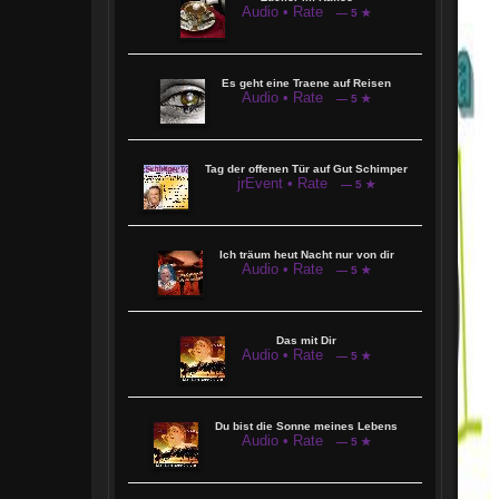
Audio • Rate
— 5 ★
Es geht eine Traene auf Reisen
Audio • Rate
— 5 ★
Tag der offenen Tür auf Gut Schimper
jrEvent • Rate
— 5 ★
Ich träum heut Nacht nur von dir
Audio • Rate
— 5 ★
Das mit Dir
Audio • Rate
— 5 ★
Du bist die Sonne meines Lebens
Audio • Rate
— 5 ★