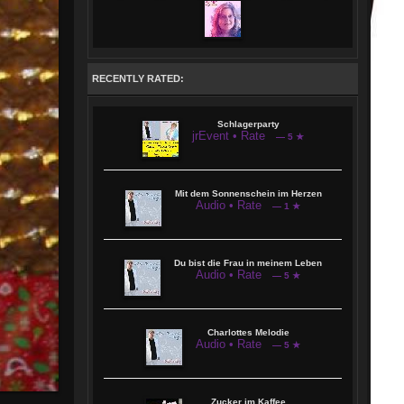
zu dürfen. Z.B. bei Flori Silbereisen oder Stefan Mross. 2021 erschien das
Album Mit dem Sonnenschein im Herzen und 2024 Bis ans Ende der Welt
Außerdem am 7 Mai 2024 erster Auftritt mit der Kollegin Anja Weiner in Can
Picafort zur Eröffnung einer Bar eines Deutschen Ehepaars
Seit 2022 leite ich unsere Showbuehne derzeit inn2 Locations in Büdingen
Eckartshausen und an der Ronneburg/Hessen
RECENTLY RATED:
Schlagerparty
jrEvent • Rate
— 5 ★
Mit dem Sonnenschein im Herzen
Audio • Rate
— 1 ★
Du bist die Frau in meinem Leben
Audio • Rate
— 5 ★
Charlottes Melodie
Audio • Rate
— 5 ★
Zucker im Kaffee