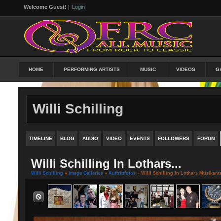
Welcome Guest!
|
Login
HOME
PERFORMING ARTISTS
MUSIC
VIDEOS
G
Willi Schilling
TIMELINE
BLOG
AUDIO
VIDEO
EVENTS
FOLLOWERS
FORUM
Willi Schilling In Lothars...
Willi Schilling
»
Image Galleries
»
Auftrittfotos
» Willi Schilling In Lothars Musik