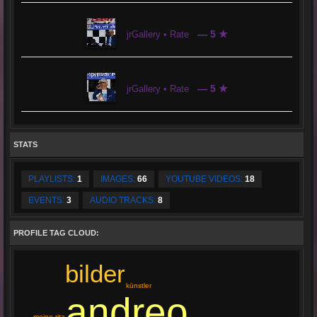
— 5 ★
jrGallery • Rate
— 5 ★
jrGallery • Rate
STATS
PLAYLISTS:
1
IMAGES:
66
YOUTUBE VIDEOS:
18
EVENTS:
3
AUDIO TRACKS:
8
PROFILE TAG CLOUD:
bilder
künstler
andreo
meine rita