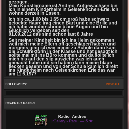
gezogen.
Mein Künstlername ist Andreo. Aufgewachsen bin
ich in einem Kinderheim in Gelsenkirchen-Erle. Ich
wohne derzeit in Essen.
Ich bin ca. 1,60 bis 1,65 cm groß habe schwarz
gelockte Haare trag einen Bart und eine Brille und
ich habe wunderschöne blaue Augen und bin
Glücklich vergeben seit den
01.09.2012 das sind schon fast 8 Jahre
Seit meiner Kindheit bin ich ins Heim gekommen
weil mich meine Eltern oft geschlagen haben und
morgens ging ich wie immer zu Schule dann kam
die Schulrektorin in der Klasse und hat gesagt ich
sollte mal mit ins Büro kommen und da sollte ich
mich bis auf den slip ausziehn was ich auch
gemacht habe und sie haben dann meine blaue
flecken gesehn und von der Schule kam ich direkt
ins Kinderheim nach Gelsenkirchen Erle das war
am 11.6.1977
Vom Kinderheim in Gelsenkirchen Erle kam ich am
01.06.1981 nach Gescher und zwar nach Haus Hall
FOLLOWERS:
VIEW ALL
ins schöne Tungerloh Capellen 4 . Dort besuchte
ich die Schule 2 Jahre von Haus Hall . Ab den
01.06.1984 besuchte ich die Johannes Schule ,
das ist die Sonderförderschule von Stadtlohn . Am
11.07.1986 wurde ich von der Sonderförder Schule
RECENTLY RATED:
entlassen .
Ich habe in der Zeit von
01.06.1981 bis 01.09.1987
Radio_Andreo
in der St. Thomas Gruppe
— 5 ★
jrGallery • Rate
in Haus Hall Gescher gewohnt , dort hatte ich eine
wunderschöne zeit verlebt ,