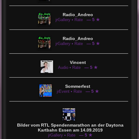
Ich bin seit ca.1998 beim Talentsommer in Centro
Oberhausen dabei. Beim Supertalent war ich im
Jahre 2010 und 2011. Zusammen mit Jürgen Peter
habe ich im November 2011 "Mary Jane" in
Radio_Andreo
Oberhausen Altbuschhausen gesungen
— 5 ★
jrGallery • Rate
Radio_Andreo
— 5 ★
jrGallery • Rate
Vincent
— 5 ★
Audio • Rate
Sommerfest
— 5 ★
jrEvent • Rate
Bilder vom RTL Spendenmarathon an der Daytona
Kartbahn Essen am 14.09.2019
— 5 ★
jrGallery • Rate