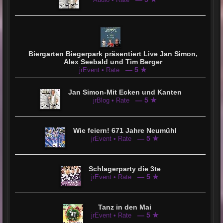
Biergarten Biegerpark präsentiert Live Jan Simon,
Alex Seebald und Tim Berger
— 5 ★
jrEvent • Rate
Jan Simon-Mit Ecken und Kanten
— 5 ★
jrBlog • Rate
Wie feiern! 671 Jahre Neumühl
— 5 ★
jrEvent • Rate
Schlagerparty die 3te
— 5 ★
jrEvent • Rate
Tanz in den Mai
— 5 ★
jrEvent • Rate