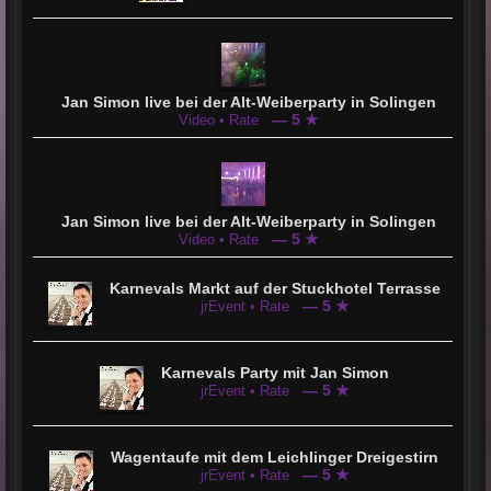
Jan Simon live bei der Alt-Weiberparty in Solingen
— 5 ★
Video • Rate
Jan Simon live bei der Alt-Weiberparty in Solingen
— 5 ★
Video • Rate
Karnevals Markt auf der Stuckhotel Terrasse
— 5 ★
jrEvent • Rate
Karnevals Party mit Jan Simon
— 5 ★
jrEvent • Rate
Wagentaufe mit dem Leichlinger Dreigestirn
— 5 ★
jrEvent • Rate