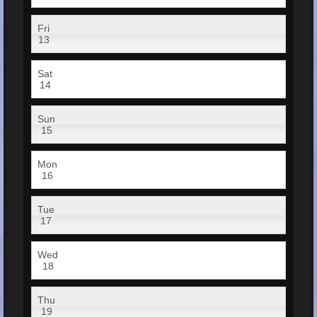
Fri
13
Sat
14
Sun
15
Mon
16
Tue
17
Wed
18
Thu
19