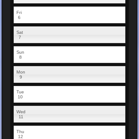
Fri
6
Sat
7
Sun
8
Mon
9
Tue
10
Wed
11
Thu
12