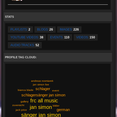
STATS
PLAYLISTS:
2
BLOGS:
26
IMAGES:
226
YOUTUBE VIDEOS:
38
EVENTS:
110
VIDEOS:
150
AUDIO TRACKS:
52
PROFILE TAG CLOUD:
andreas rosmiarek
jan simon live
schlager
bianca blade
event
schlagersänger jan simon
frc all music
gallery
zuversicht
jan simon
bilder
german
jack price
sänger jan simon