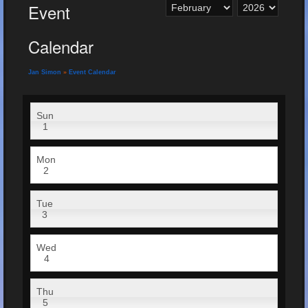
Event
Calendar
Jan Simon
»
Event Calendar
Sun
1
Mon
2
Tue
3
Wed
4
Thu
5