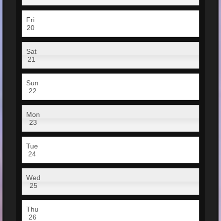
Fri
20
Sat
21
Sun
22
Mon
23
Tue
24
Wed
25
Thu
26