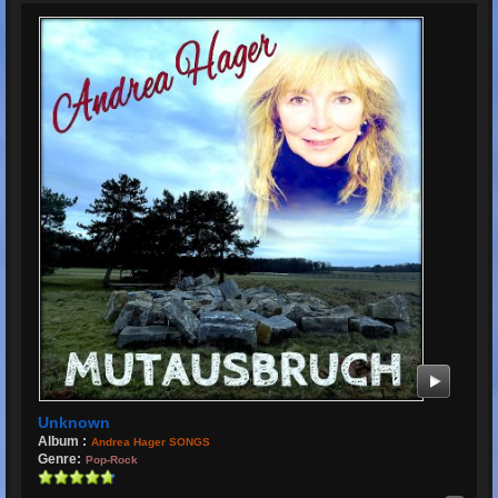
Unknown
Album :
Andrea Hager SONGS
Genre:
Pop-Rock