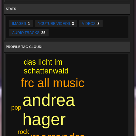
STATS
IMAGES:
1
YOUTUBE VIDEOS:
3
VIDEOS:
8
AUDIO TRACKS:
25
PROFILE TAG CLOUD:
das licht im
schattenwald
frc all music
andrea
pop
hager
rock