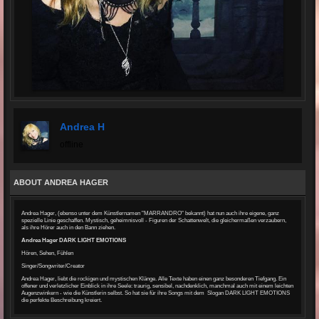
Andrea H
offline
ABOUT ANDREA HAGER
Andrea Hager, (ebenso unter dem Künstlernamen "MARRANDRO" bekannt) hat nun auch ihre eigene, ganz
spezielle Linie geschaffen. Mystisch, geheimnisvoll - Figuren der Schattenwelt, die gleichermaßen verzaubern,
als ihre Hörer auch in den Bann ziehen.
Andrea Hager DARK LIGHT EMOTIONS
Hören, Sehen, Fühlen
Singer/Songwriter/Creator
Andrea Hager, liebt die rockigen und mystischen Klänge. Alle Texte haben einen ganz besonderen Tiefgang. Ein
offener und verletzlicher Einblick in ihre Seele: traurig, sensibel, nachdenklich, manchmal auch mit einem leichten
Augenzwinkern - wie die Künstlerin selbst. So hat sie für ihre Songs mit dem Slogan DARK LIGHT EMOTIONS
die perfekte Beschreibung kreiert.