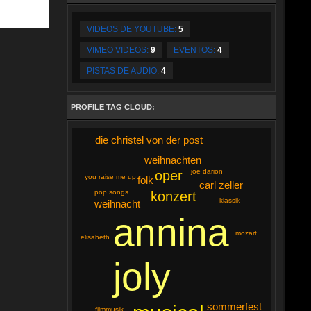
VIDEOS DE YOUTUBE:
5
VIMEO VIDEOS:
9
EVENTOS:
4
PISTAS DE AUDIO:
4
PROFILE TAG CLOUD:
die christel von der post
weihnachten
joe darion
oper
you raise me up
folk
carl zeller
pop songs
konzert
klassik
weihnacht
annina
mozart
elisabeth
joly
sommerfest
filmmusik