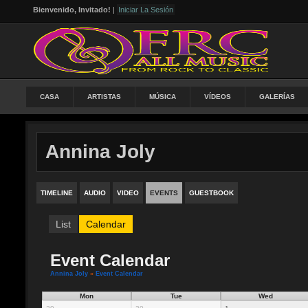
Bienvenido, Invitado!
|
Iniciar La Sesión
CASA
ARTISTAS
MÚSICA
VÍDEOS
GALERÍAS
Annina Joly
TIMELINE
AUDIO
VIDEO
EVENTS
GUESTBOOK
List
Calendar
Event Calendar
Annina Joly
»
Event Calendar
Mon
Tue
Wed