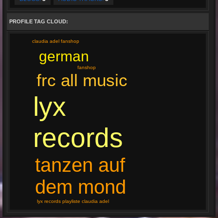
PROFILE TAG CLOUD:
claudia adel fanshop
german
fanshop
frc all music
lyx
records
tanzen auf
dem mond
lyx records playliste claudia adel