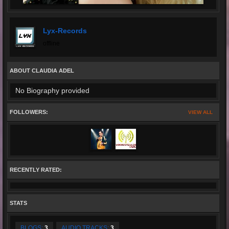
Lyx-Records
offline
ABOUT CLAUDIA ADEL
No Biography provided
FOLLOWERS:
VIEW ALL
RECENTLY RATED:
STATS
BLOGS:
3
AUDIO TRACKS:
3