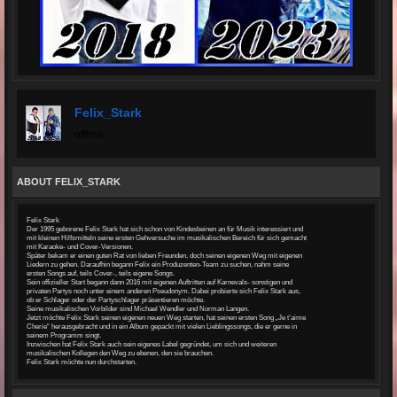
Felix_Stark
offline
ABOUT FELIX_STARK
Felix Stark
Der 1995 geborene Felix Stark hat sich schon von Kindesbeinen an für Musik interessiert und
mit kleinen Hilfsmitteln seine ersten Gehversuche im musikalischen Bereich für sich gemacht
mit Karaoke- und Cover-Versionen.
Später bekam er einen guten Rat von lieben Freunden, doch seinen eigenen Weg mit eigenen
Liedern zu gehen. Daraufhin begann Felix ein Produzenten-Team zu suchen, nahm seine
ersten Songs auf, teils Cover-, teils eigene Songs.
Sein offizieller Start begann dann 2016 mit eigenen Auftritten auf Karnevals- sonstigen und
privaten Partys noch unter einem anderen Pseudonym. Dabei probierte sich Felix Stark aus,
ob er Schlager oder der Partyschlager präsentieren möchte.
Seine musikalischen Vorbilder sind Michael Wendler und Norman Langen.
Jetzt möchte Felix Stark seinen eigenen neuen Weg starten, hat seinen ersten Song „Je t’aime
Cherie“ herausgebracht und in ein Album gepackt mit vielen Lieblingssongs, die er gerne in
seinem Programm singt.
Inzwischen hat Felix Stark auch sein eigenes Label gegründet, um sich und weiteren
musikalischen Kollegen den Weg zu ebenen, den sie brauchen.
Felix Stark möchte nun durchstarten.