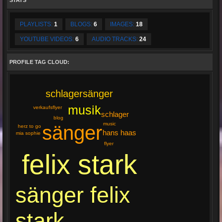
STATS
PLAYLISTS:
1
BLOGS:
6
IMAGES:
18
YOUTUBE VIDEOS:
6
AUDIO TRACKS:
24
PROFILE TAG CLOUD:
schlagersänger
musik
verkaufsflyer
schlager
blog
music
sänger
herz to go
hans haas
mia sophie
flyer
felix stark
sänger felix
stark