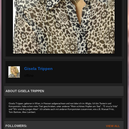
Gisela Trippen
offline
ABOUT GISELA TRIPPEN
Gisela Trippen, geboren in Wien, in Hessen aufgewachsen und nun lebe ich im Allgäu. Ich bin Texterin und
Komponistin, habe schon viele Titel geschrieben, unter anderen "Mein schönes Hopfen am See" , "E viva la Vida"
und "Wir sind die jungen Alten". Ich arbeite auch mit anderen Komponisten zusammen, wie z.B. Manuel Fritz,
Tom Barkow, Alex Lambert.
FOLLOWERS:
VIEW ALL