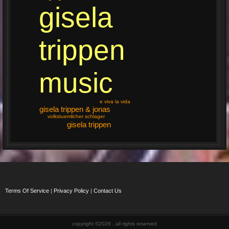
gisela
trippen
music
e viva la vida
gisela trippen & jonas
volkstuemlicher schlager
gisela trippen
Terms Of Service
|
Privacy Policy
|
Contact Us
copyright ©2026 , all rights reserved