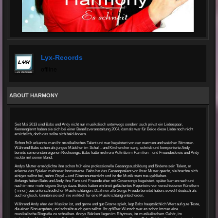
Lyx-Records
offline
ABOUT HARMONY
Seit Mai 2013 sind Babs und Andy nicht nur musikalisch unterwegs sondern auch privat ein Liebespaar.
Kennenglernt haben sie sich bei einer Benefizveranstaltung 2004, damals war für Beide diese Liebe noch nicht
ersichtlich, doch das sollte sich bald ändern.
Schon früh erkannte man ihr musikalisches Talent und war begeistert von den warmen und weichen Stimmen.
Während Babs schon als junges Mädchen im Schul – und Kirchenchor sang, schrieb und komponierte Andy
bereits seine ersten eigenen Rocksongs. Babs hatte mehrere Auftritte im Familien – und Freundeskreis und Andy
rockte mit seiner Band.
Andys Mutter ermöglichte ihm schon früh eine professionelle Gesangsausbildung und förderte sein Talent, er
erlernte das Spielen mehrerer Instrumente. Babs hat das Gesangstalent von ihrer Mutter geerbt, sie brachte sich
einiges selbst bei, nahm Orgel – und Gitarrenunterricht und ist der Musik stets treu geblieben.
Anfangs haben Babs und Andy ihre Fans und Freunde eher mit Coversongs begeistert, später kamen nach und
nach immer mehr eigene Songs dazu. Beide hatten ein breit gefächertes Reportoire von verschiedenen Künstlern
(-innen) aus unterschiedlichen Musikrichtungen. Da ihnen alle Songs Freude bereitet haben, sowohl deutsch als
auch englisch, konnten sie sich nie wirklich für eine Musikrichtung entscheiden.
Während Andy eher der Musiker ist, und gerne und gut Gitarre spielt, legt Babs hauptsächlich Wert auf gute Texte,
die einen Sinn ergeben, und schreibt auch gern selbst. Ihr größter Wunsch war es schon immer eine
musikalische Biografie zu schreiben. Andys Stärken liegen im Rhytmus, im musikalischem Gehör, im