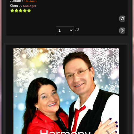
Album :
Hautnah
Genre:
Schlager
/ 3