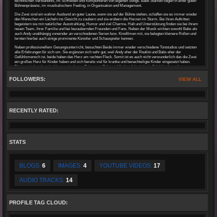
technischen Verständnis, im Schreiben und Komponieren von eigenen Songs. Babs Stärken liegen in einer guten
Bühnenpräsenz, im musikalischem Feeling, in Organisation und Management.
Die Zwei sind ein wahrer Ausbund an guter Laune, wenn sie auf der Bühne stehen, schaffen sie es immer wieder
den Menschen ein Lächeln ins Gesicht zu zaubern und sie erobern die Herzen im Sturm. Bei ihren Auftritten
begeistern sie mit natürlicher Ausstrahlung, Humor und viel Charme. Halt und Unterstützung finden sie bei ihrem
neuen Team, ihrer Familie und bei bezaubernden Freunden und Fans. Neben der Musik wirkten sowohl Babs als
auch Andy unabhängig voneinder an verschiedenen Serien bzw. Kinofilmen mit, sie belegten kleinere Rollen und
lernten hierbei auch einige prominente Künstler und Schauspieler kennen.
Neben professionellem Gesangsunterricht, besuchten Beide immer wieder verschiedene Tonstudios und setzten
alle Erfahrungen für sich um. Sie ergänzen sich sehr gut, weil Andy eher der Realist und Babs eher der
Gefühlsmensch ist, beide haben das Herz am rechten Fleck. Somit ist es auch nicht verwunderlich das die Zwei
ein großes Herz für Kinder haben und sich bereits viel für kranke und benachteiligte Kinder eingesetzt haben.
Dieses wird auch weiterhin so sein. Lange Zeit waren Babs und Andy erfolgreich als Solokünstler auf
verschiedenen Bühnen unterwegs,seit Ende Februar arbeiten sie mit ihrem neuen Produzententeam Kelly Reischl
und Tobias Bartzsch zusammen. Von nun an sind sie als “ Duo Harmony “ unterwegs und die Fans können
FOLLOWERS:
VIEW ALL
gespannt sein auf alles was da noch kommt. Die erste gemeinsame Maxi Single ist ab Ende Mai 2015 erhältlich,
es sind drei wunderschöne Songs, die ans Herz gehen. Das ist der Beginn unserer musikalischen Biografie
unsere Lovestory und somit der Beginn einer neuen Ära.
RECENTLY RATED:
STATS
BLOGS:
6
IMAGES:
4
YOUTUBE VIDEOS:
17
AUDIO TRACKS:
14
PROFILE TAG CLOUD: