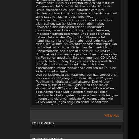
Musikredakteur des NDR empfahl mir den Kontakt zum
Komponisten Jul Danczak. Mit ihm und der Sängerin
Ursula May gelang es, den Textwettbewerb des
Hamburger Hafenkonzerts zu gewinnen, für den der Titel
„Eine Ladung Träume“ geschrieben war.
Noch immer kann der Titel meines ersten Liedes über
allem stehen, was ich bisher geschrieben habe.
Inzwischen sind aus vielen Texten Produktionen
geworden, die mit Hilfe von Komponisten, Verlagen,
Interpreten letztlich Hörerinnen und Hörer gefunden
haben. Dabei ist der Weg vom Einfall zum Beifall
manchmal sehr lang, er kann aber auch sehr kurz sein.
Meine Titel wurden bei Öffentlichen Veranstaltungen von
der Hafenkneipe bis zur Kirche, vom Jahrmarkt bis zur
Elbphilharmonie gesungen und gespielt. Sie sind im
Rundfunk zu hören und ein paar von ihnen haben es bis
ins Fernsehen geschafft. Sie erschienen auf CD, LP, MC,
nur Schellack und Vinyl-Singles habe ich verpasst. Seit
vier Jahren sind sie mehr und mehr auch in den
einschlägigen Internetportalen von Amazon bis Youtube
zu hören und zu haben.
Weil der Musikmarkt sich total verändert hat, versuche ich
als inzwischen 77 jähriger, auf neuzeitlichem Weg das
Publikum mit möglichst unterhaltsamen Drei-Minuten-
Dramen zu erreichen. Im August 2020 habe ich ein
kleines Label „MIC“ gegründet. Wieder darf ich erleben,
dass Komponisten und Interpreten meinen Texten
musikalisches Leben geben. Für eine Veröffentlichung im
Internet und die unvermeidbare Verwaltungsarbeit wie
GEMA-Anmeldungen sorge ich selbst, sobald mich
geeignete Dateien erreichen.
Im Internet suche ich immer wieder Sängerinnen und
Sänger für neue Produktionen. Gemeinsam mit Sascha
Sokolov (Musik) entstanden viele Demos, die für
VIEW ALL
Veröffentlichungen vorgesehen sind. Evelin Vordermeier
hat unmittelbar nach dem ersten Kontakt im Internet
FOLLOWERS:
einen meiner Countrysongs ins Englische übersetzt.
Damit werden die jüngsten Aktivitäten auch von
Australien aus mit der Zuversicht unterstützt, es gelingt,
überall auf der Welt Hörerinnen und Hörer gut zu