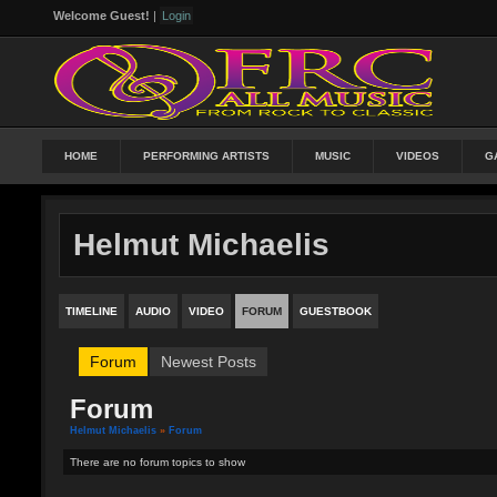
Welcome Guest!
|
Login
HOME
PERFORMING ARTISTS
MUSIC
VIDEOS
G
Helmut Michaelis
TIMELINE
AUDIO
VIDEO
FORUM
GUESTBOOK
Forum
Newest Posts
Forum
Helmut Michaelis
»
Forum
There are no forum topics to show