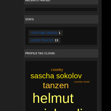
RECENTLY RATED:
unterhalten. Wer unseren Songs seine
(Gesangs-)Stimme geben möchte: Bitte melden unter der
angegebenen E-Mail-Adresse!
STATS
YOUTUBE VIDEOS:
1
AUDIO TRACKS:
13
PROFILE TAG CLOUD:
country
sascha sokolov
country music
tanzen
helmut