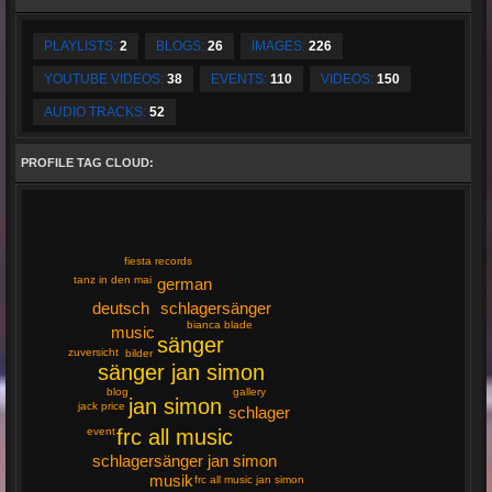
PLAYLISTS:
2
BLOGS:
26
IMAGES:
226
YOUTUBE VIDEOS:
38
EVENTS:
110
VIDEOS:
150
AUDIO TRACKS:
52
PROFILE TAG CLOUD:
fiesta records
tanz in den mai
german
deutsch
schlagersänger
bianca blade
music
sänger
zuversicht
bilder
sänger jan simon
gallery
blog
jan simon
jack price
schlager
frc all music
event
schlagersänger jan simon
musik
frc all music jan simon