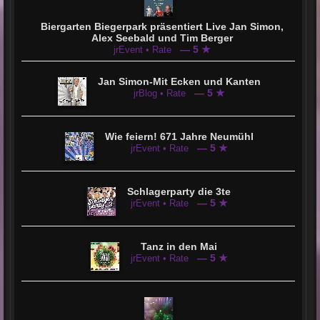
Biergarten Biegerpark präsentiert Live Jan Simon,
Alex Seebald und Tim Berger
— 5 ★
jrEvent • Rate
Jan Simon-Mit Ecken und Kanten
— 5 ★
jrBlog • Rate
Wie feiern! 671 Jahre Neumühl
— 5 ★
jrEvent • Rate
Schlagerparty die 3te
— 5 ★
jrEvent • Rate
Tanz in den Mai
— 5 ★
jrEvent • Rate