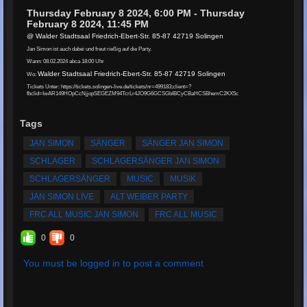
Thursday February 8 2024, 6:00 PM - Thursday
February 8 2024, 11:45 PM
@ Walder Stadtsaal Friedrich-Ebert-Str. 85-87 42719 Solingen
Jan Simon ist auch dabei und freut rießig auf die Party.
Wann: 08.02.2024 abca 18:00 Uhr
Walder Stadtsaal Friedrich-Ebert-Str. 85-87 42719 Solingen
Wo:
Tickets Unter: https://tickets.solingen-live.de/tickets/nr=499183;client=?
fbclid=IwAR149HOpCcNjjopSEGEZM94TcrLr4JO9G6GCSGbIBCyCBaHCSBhemC2KX5c
Tags
JAN SIMON
SÄNGER
SÄNGER JAN SIMON
SCHLAGER
SCHLAGERSÄNGER JAN SIMON
SCHLAGERSÄNGER
MUSIC
MUSIK
JAN SIMON LIVE
ALT WEIBER PARTY
FRC ALL MUSIC JAN SIMON
FRC ALL MUSIC
0
0
You must be logged in to post a comment