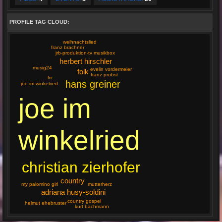
PROFILE TAG CLOUD:
weihnachtslied
franz brachner
jrb-produktion-tv musikbox
herbert hirschler
musig24
evelin vordermeier
folk
franz probst
frc
hans greiner
joe-im-winkelried
joe im
winkelried
christian zierhofer
country
my palomino girl
mutterherz
adriana husy-soldini
country gospel
helmut ehebruster
kurt bachmann