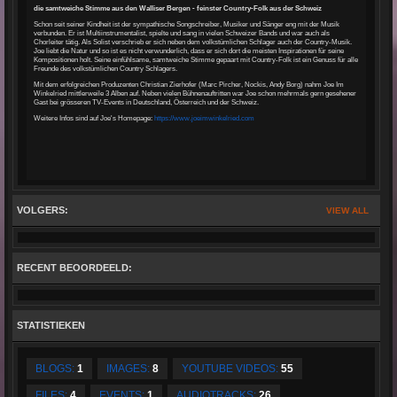
die samtweiche Stimme aus den Walliser Bergen - feinster Country-Folk aus der Schweiz
Schon seit seiner Kindheit ist der sympathische Songschreiber, Musiker und Sänger eng mit der Musik
verbunden. Er ist Multiinstrumentalist, spielte und sang in vielen Schweizer Bands und war auch als
Chorleiter tätig. Als Solist verschrieb er sich neben dem volkstümlichen Schlager auch der Country-Musik.
Joe liebt die Natur und so ist es nicht verwunderlich, dass er sich dort die meisten Inspirationen für seine
Kompositionen holt. Seine einfühlsame, samtweiche Stimme gepaart mit Country-Folk ist ein Genuss für alle
Freunde des volkstümlichen Country Schlagers.
Mit dem erfolgreichen Produzenten Christian Zierhofer (Marc Pircher, Nockis, Andy Borg) nahm Joe Im
Winkelried mittlerweile 3 Alben auf. Neben vielen Bühnenauftritten war Joe schon mehrmals gern gesehener
Gast bei grösseren TV-Events in Deutschland, Österreich und der Schweiz.
Weitere Infos sind auf Joe's Homepage:
https://www.joeimwinkelried.com
VOLGERS:
VIEW ALL
RECENT BEOORDEELD:
STATISTIEKEN
BLOGS:
1
IMAGES:
8
YOUTUBE VIDEOS:
55
FILES:
4
EVENTS:
1
AUDIOTRACKS:
26