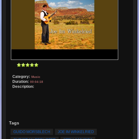
Category:
Music
Duration:
00:04:18
Description:
Tags
GUIDO MORSBLECH
JOE IM WINKELRIED