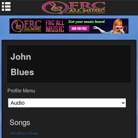
John
Blues
Profile Menu
Songs
John Blues
»
Songs