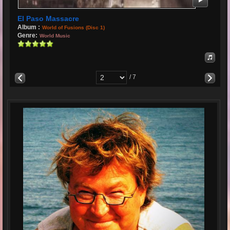
El Paso Massacre
Album :
World of Fusions (Disc 1)
Genre:
World Music
/ 7