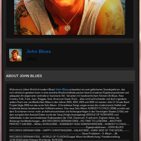
John Blues
offline
ABOUT JOHN BLUES
Welcome to Johns World of modern Blues!
John Blues
präsentiert ein weit gefächertes Soundspektrum, das
sich stilistisch gesehen kaum in eine einzelne Musikschublade packen lässt.In kreativen Eigenkompositionen und
adäquaten Arrangements verbindet er fusionierte Stil- Varianten mit handwerklichem Können.Ob Blues, New
Country, Folk, Funk, Jazz, Reggae, Soul, American Guitar Rock... alles wirkt erfrischender und doch irgendwie
anders.Nach vier veröffentlichten Alben in den Jahren 2003, 2004, 2005 und 2006 mit seinem John O`Groats Band
Projekt folgte 2008 nun das erste Solo Album. 13 brandneue Songs zeigen erneut die modernisierte Vielfalt und
Kreativität dieses facettenreichen Vollblutmusikers. Das neue Solo Album NOBODY’S CHILD (2008) erzielte seit
dem Erscheinen immer mehr an Aufmerksamkeiten und Achtungserfolgen in den Vereinigten Staaten (USA) und
dem europäischen Ausland.Dabei wurde der Song (Single Auskopplung) MIDDLE OF NOWHERE zum
Selbstläufer in den verschiedensten Radiosendern der USA, Dänemark, Frankreich, England, Italien, etc.
Bisherige Veröffentlichungen – AVS RECORDS GERMANY2003 – NO TIME TO LOSE2004 – ANOTHER
PERFECT DAY2005 – SMALL WORLD2006 – SOMEBODY WAS SOMEWHERE2008 – NOBODY’S CHILD----
---------------------------------------------------------------------------------Eigenproduktionen – JOHN BLUES
RECORDS GERMANY2008 – HAPPY CHRISTMAS2009 – GALAXY2009 – DARK SIDE OF THE MOON-------
-----------------------------------------------------------------------------Neue Produktion – 9. Album – JB-
RECORDS GERMANY2011 – WORLD OF FUSIONSDoppel AlbumVeröffentlichung / Handelsmeldung:
12.09.2011Digitale Release Worldwide: 30.09.2011-----------------------------------------------------------------------