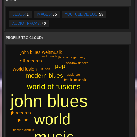
BLOGS:
1
IMAGES:
35
YOUTUBE VIDEOS:
55
AUDIO TRACKS:
40
PROFILE TAG CLOUD:
john blues weltmusik
wold music
jb records germany
stf-records
shadow dancer
pop
world fusion
itunes
modern blues
apple.com
instrumental
world of fusions
john blues
jb records
world
guitar
fighting angels