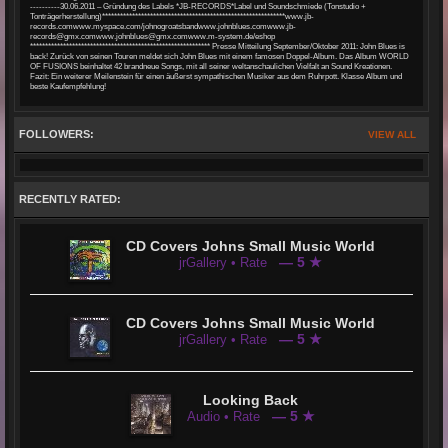
----------30.06.2011 – Gründung des Labels *JB-RECORDS*Label und Soundschmiede (Tonstudio +
Tonträgerherstellung)*************************************************************www.jb-
records.comwww.myspace.com/johnogroatsbandwww.johnblues.comwww.jb-
records@gmx.comwww.johnblues@gmx.comwww.m-system.de/eshop
************************************************************ Presse Mitteilung September/Oktober 2011: John Blues is
back! Zurück von seinen Touren meldet sich John Blues mit einem famosen Doppel-Album. Das Album WORLD
OF FUSIONS beinhaltet 42 brandneue Songs, mit all seiner weltanschaulichen Vielfalt an Sound Kreationen.
Fazit: Ein weiterer Meilenstein für einen äußerst sympathischen Musiker aus dem Ruhrpott. Klasse Album und
beste Kaufempfehlung!
FOLLOWERS:
VIEW ALL
RECENTLY RATED:
CD Covers Johns Small Music World
— 5 ★
jrGallery • Rate
CD Covers Johns Small Music World
— 5 ★
jrGallery • Rate
Looking Back
— 5 ★
Audio • Rate