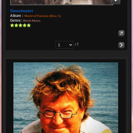
Sweetwater
Album :
World of Fusions (Disc 1)
Genre:
World Music
/ 7