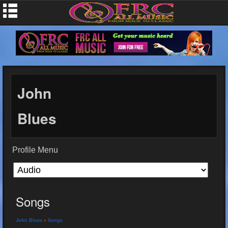
John
Blues
Profile Menu
Songs
John Blues
»
Songs