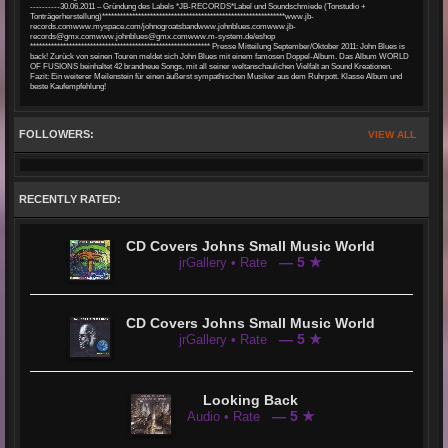
----------30.06.2011 – Gründung des Labels *JB-RECORDS*Label und Soundschmiede (Tonstudio +
Tonträgerherstellung)*************************************************************www.jb-
records.comwww.myspace.com/johnogroatsbandwww.johnblues.comwww.jb-
records@gmx.comwww.johnblues@gmx.comwww.m-system.de/eshop
************************************************************ Presse Mitteilung September/Oktober 2011: John Blues is
back! Zurück von seinen Touren meldet sich John Blues mit einem famosen Doppel-Album. Das Album WORLD
OF FUSIONS beinhaltet 42 brandneue Songs, mit all seiner weltanschaulichen Vielfalt an Sound Kreationen.
Fazit: Ein weiterer Meilenstein für einen äußerst sympathischen Musiker aus dem Ruhrpott. Klasse Album und
beste Kaufempfehlung!
FOLLOWERS:
VIEW ALL
RECENTLY RATED:
CD Covers Johns Small Music World
— 5 ★
jrGallery • Rate
CD Covers Johns Small Music World
— 5 ★
jrGallery • Rate
Looking Back
— 5 ★
Audio • Rate