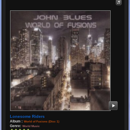
Lonesome Riders
Album :
World of Fusions (Disc 1)
Genre:
World Music