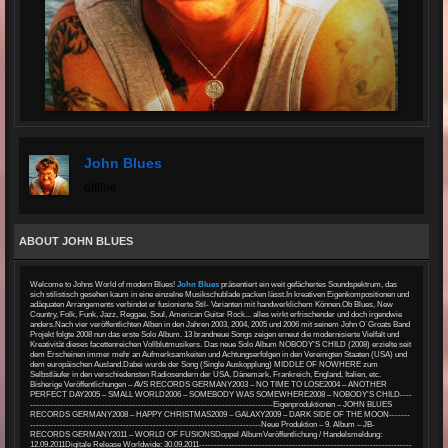
John Blues
offline
ABOUT JOHN BLUES
Welcome to Johns World of modern Blues!
John Blues
präsentiert ein weit gefächertes Soundspektrum, das
sich stilistisch gesehen kaum in eine einzelne Musikschublade packen lässt.In kreativen Eigenkompositionen und
adäquaten Arrangements verbindet er fusionierte Stil- Varianten mit handwerklichem Können.Ob Blues, New
Country, Folk, Funk, Jazz, Reggae, Soul, American Guitar Rock... alles wirkt erfrischender und doch irgendwie
anders.Nach vier veröffentlichten Alben in den Jahren 2003, 2004, 2005 und 2006 mit seinem John O`Groats Band
Projekt folgte 2008 nun das erste Solo Album. 13 brandneue Songs zeigen erneut die modernisierte Vielfalt und
Kreativität dieses facettenreichen Vollblutmusikers. Das neue Solo Album NOBODY’S CHILD (2008) erzielte seit
dem Erscheinen immer mehr an Aufmerksamkeiten und Achtungserfolgen in den Vereinigten Staaten (USA) und
dem europäischen Ausland.Dabei wurde der Song (Single Auskopplung) MIDDLE OF NOWHERE zum
Selbstläufer in den verschiedensten Radiosendern der USA, Dänemark, Frankreich, England, Italien, etc.
Bisherige Veröffentlichungen – AVS RECORDS GERMANY2003 – NO TIME TO LOSE2004 – ANOTHER
PERFECT DAY2005 – SMALL WORLD2006 – SOMEBODY WAS SOMEWHERE2008 – NOBODY’S CHILD----
---------------------------------------------------------------------------------Eigenproduktionen – JOHN BLUES
RECORDS GERMANY2008 – HAPPY CHRISTMAS2009 – GALAXY2009 – DARK SIDE OF THE MOON-------
-----------------------------------------------------------------------------Neue Produktion – 9. Album – JB-
RECORDS GERMANY2011 – WORLD OF FUSIONSDoppel AlbumVeröffentlichung / Handelsmeldung:
12.09.2011Digitale Release Worldwide: 30.09.2011-----------------------------------------------------------------------