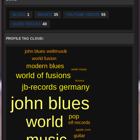
BLOGS:
1
IMAGES:
35
YOUTUBE VIDEOS:
55
AUDIO TRACKS:
40
PROFILE TAG CLOUD:
john blues weltmusik
world fusion
modern blues
wold music
world of fusions
itunes
jb-records germany
john blues
pop
world
stf-records
apple.com
music
guitar