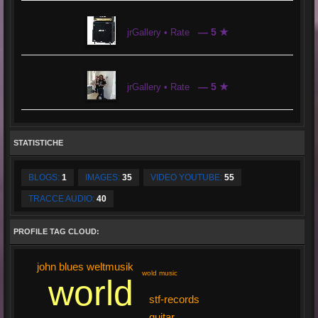
— 5 ★
jrGallery • Rate
— 5 ★
jrGallery • Rate
STATISTICHE
BLOGS:
1
IMAGES:
35
VIDEO YOUTUBE:
55
TRACCE AUDIO:
40
PROFILE TAG CLOUD:
john blues weltmusik
wold music
world
stf-records
guitar