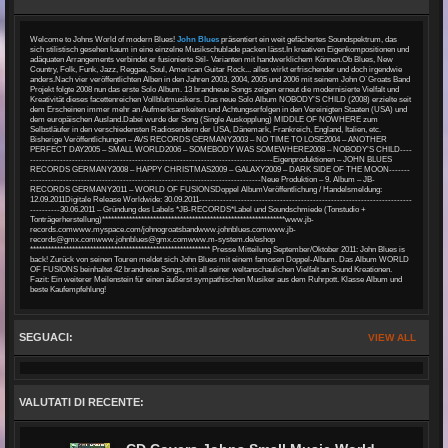
Welcome to Johns World of modern Blues!
John Blues
präsentiert ein weit gefächertes Soundspektrum, das
sich stilistisch gesehen kaum in eine einzelne Musikschublade packen lässt.In kreativen Eigenkompositionen und
adäquaten Arrangements verbindet er fusionierte Stil- Varianten mit handwerklichem Können.Ob Blues, New
Country, Folk, Funk, Jazz, Reggae, Soul, American Guitar Rock... alles wirkt erfrischender und doch irgendwie
anders.Nach vier veröffentlichten Alben in den Jahren 2003, 2004, 2005 und 2006 mit seinem John O`Groats Band
Projekt folgte 2008 nun das erste Solo Album. 13 brandneue Songs zeigen erneut die modernisierte Vielfalt und
Kreativität dieses facettenreichen Vollblutmusikers. Das neue Solo Album NOBODY’S CHILD (2008) erzielte seit
dem Erscheinen immer mehr an Aufmerksamkeiten und Achtungserfolgen in den Vereinigten Staaten (USA) und
dem europäischen Ausland.Dabei wurde der Song (Single Auskopplung) MIDDLE OF NOWHERE zum
Selbstläufer in den verschiedensten Radiosendern der USA, Dänemark, Frankreich, England, Italien, etc.
Bisherige Veröffentlichungen – AVS RECORDS GERMANY2003 – NO TIME TO LOSE2004 – ANOTHER
PERFECT DAY2005 – SMALL WORLD2006 – SOMEBODY WAS SOMEWHERE2008 – NOBODY’S CHILD----
---------------------------------------------------------------------------------Eigenproduktionen – JOHN BLUES
RECORDS GERMANY2008 – HAPPY CHRISTMAS2009 – GALAXY2009 – DARK SIDE OF THE MOON-------
-----------------------------------------------------------------------------Neue Produktion – 9. Album – JB-
RECORDS GERMANY2011 – WORLD OF FUSIONSDoppel AlbumVeröffentlichung / Handelsmeldung:
12.09.2011Digitale Release Worldwide: 30.09.2011-----------------------------------------------------------------------
----------30.06.2011 – Gründung des Labels *JB-RECORDS*Label und Soundschmiede (Tonstudio +
Tonträgerherstellung)*************************************************************www.jb-
records.comwww.myspace.com/johnogroatsbandwww.johnblues.comwww.jb-
records@gmx.comwww.johnblues@gmx.comwww.m-system.de/eshop
************************************************************ Presse Mitteilung September/Oktober 2011: John Blues is
back! Zurück von seinen Touren meldet sich John Blues mit einem famosen Doppel-Album. Das Album WORLD
OF FUSIONS beinhaltet 42 brandneue Songs, mit all seiner weltanschaulichen Vielfalt an Sound Kreationen.
Fazit: Ein weiterer Meilenstein für einen äußerst sympathischen Musiker aus dem Ruhrpott. Klasse Album und
beste Kaufempfehlung!
SEGUACI:
VIEW ALL
VALUTATI DI RECENTE: