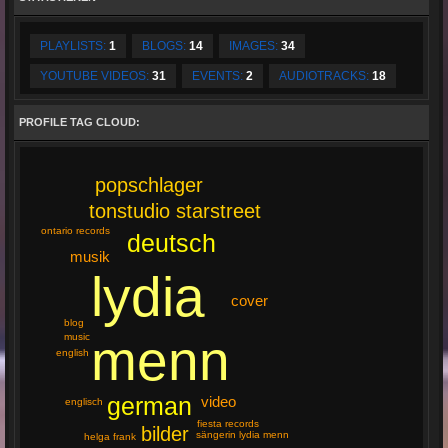
PLAYLISTS:
1
BLOGS:
14
IMAGES:
34
YOUTUBE VIDEOS:
31
EVENTS:
2
AUDIOTRACKS:
18
PROFILE TAG CLOUD:
popschlager
tonstudio starstreet
ontario records
deutsch
musik
lydia
cover
blog
menn
music
english
german
video
englisch
fiesta records
bilder
sängerin lydia menn
helga frank