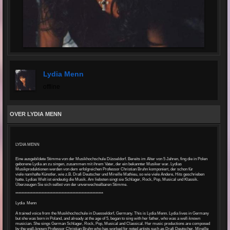
Lydia Menn
offline
OVER LYDIA MENN
LYDIA MENN
Eine ausgebildete Stimme von der Musikhochschule Düsseldorf.
Bereits im Alter von 5 Jahren, fing die in Polen
geborene Lydia an zu singen, zusammen mit ihrem Vater, der ein bekannter Musiker war.
Lydias
Musikproduktionen werden von dem erfolgreichen Professor Christian Bruhn komponiert, der schon für
viele
namhafte Künstler, wie z.B. Drafi Deutscher und Mireille Mathieu, so wie viele Andere, Hits geschrieben
hatte.
Lydias Welt ist eindeutig die Musik. Am liebsten
singt sie Schlager, Rock, Pop, Musical und Klassik.
Überzeugen Sie sich selbst von der unverwechselbaren Stimme.
*********************************************************
Lydia Menn
A trained voice from the Musikhochschule in Duesseldorf, Germany. This is Lydia Menn. Lydia lives in Germany
but she was born in Poland, and already at the age of 5, began to sing with her father, who was a well-known
musician. She sings German Schlager, Rock, Pop, Musical and Classical. Her music productions are composed
by the well-known Professor Christian Bruhn who has worked for noted artists such as Drafi Deutscher, Mireille