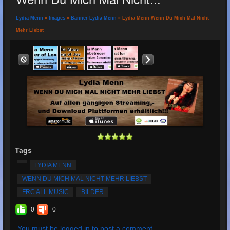
Lydia Menn
»
Images
»
Banner Lydia Menn
» Lydia Menn-Wenn Du Mich Mal Nicht
Mehr Liebst
Tags
LYDIA MENN
WENN DU MICH MAL NICHT MEHR LIEBST
FRC ALL MUSIC
BILDER
0
0
You must be logged in to post a comment