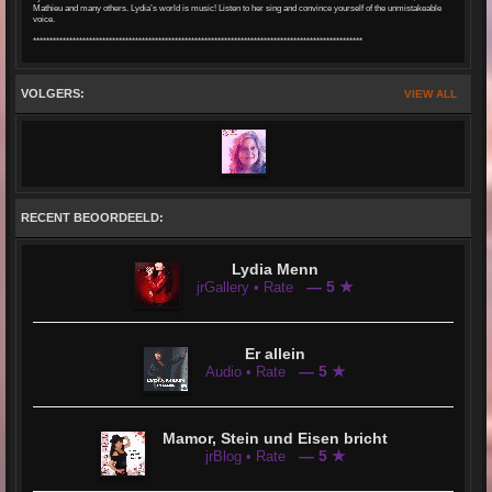
Mathieu and many others. Lydia’s world is music! Listen to her sing and convince yourself of the unmistakeable
voice.
****************************************************************************************************
VOLGERS:
VIEW ALL
RECENT BEOORDEELD:
Lydia Menn
— 5 ★
jrGallery • Rate
Er allein
— 5 ★
Audio • Rate
Mamor, Stein und Eisen bricht
— 5 ★
jrBlog • Rate