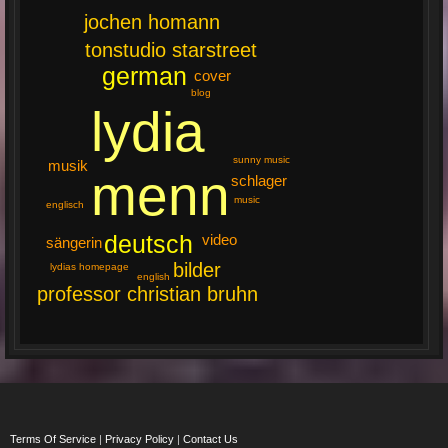
jochen homann
tonstudio starstreet
german
cover
blog
lydia
sunny music
musik
menn
schlager
music
englisch
deutsch
video
sängerin
bilder
lydias homepage
english
professor christian bruhn
Terms Of Service
|
Privacy Policy
|
Contact Us