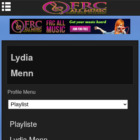
Lydia
Menn
Profile Menu
Playliste
Lydia Menn