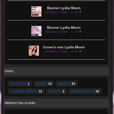
Banner Lydia Menn
— 5 ★
jrGallery • Rate
Banner Lydia Menn
— 5 ★
jrGallery • Rate
Cover's von Lydia Menn
— 5 ★
jrGallery • Rate
STATS
PLAYLISTS:
1
BLOGS:
14
IMAGES:
34
YOUTUBE VIDEOS:
31
EVENTS:
2
AUDIO TRACKS:
18
PROFILE TAG CLOUD: