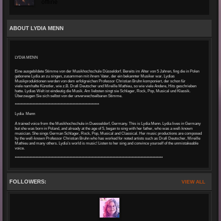
offline
ABOUT LYDIA MENN
LYDIA MENN
Eine ausgebildete Stimme von der Musikhochschule Düsseldorf.
Bereits im Alter von 5 Jahren, fing die in Polen
geborene Lydia an zu singen, zusammen mit ihrem Vater, der ein bekannter Musiker war.
Lydias
Musikproduktionen werden von dem erfolgreichen Professor Christian Bruhn komponiert, der schon für
viele
namhafte Künstler, wie z.B. Drafi Deutscher und Mireille Mathieu, so wie viele Andere, Hits geschrieben
hatte.
Lydias Welt ist eindeutig die Musik. Am liebsten
singt sie Schlager, Rock, Pop, Musical und Klassik.
Überzeugen Sie sich selbst von der unverwechselbaren Stimme.
*********************************************************
Lydia Menn
A trained voice from the Musikhochschule in Duesseldorf, Germany. This is Lydia Menn. Lydia lives in Germany
but she was born in Poland, and already at the age of 5, began to sing with her father, who was a well-known
musician. She sings German Schlager, Rock, Pop, Musical and Classical. Her music productions are composed
by the well-known Professor Christian Bruhn who has worked for noted artists such as Drafi Deutscher, Mireille
Mathieu and many others. Lydia’s world is music! Listen to her sing and convince yourself of the unmistakeable
voice.
****************************************************************************************************
FOLLOWERS:
VIEW ALL