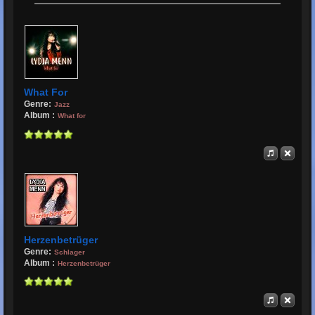
[audio] Weil Weihnachten ist
[audio] Typisch Du
[audio] Tausendmal
[audio] Nur Du
What For
[audio] Der Mann der nur Mittwoch kann
Genre:
Jazz
Album :
What for
[audio] Baila Baila
[audio] Fass mich an
[audio] Tanzen durch die Nacht
[audio] Lass mich in Dein Herz (Remix)
[audio] Lass mich in Dein Herz
[audio] The Power of Love
Herzenbetrüger
[audio] Mamor, Stein und Eisen bricht
Genre:
Schlager
Album :
Herzenbetrüger