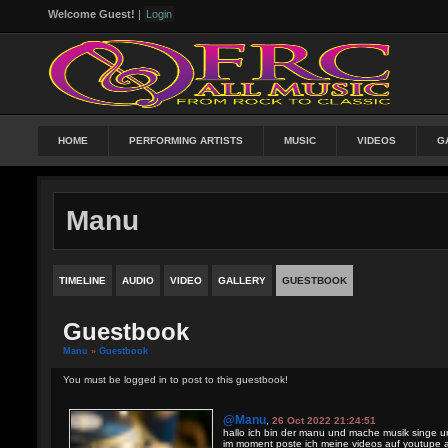
Welcome Guest!
|
Login
HOME
PERFORMING ARTISTS
MUSIC
VIDEOS
G
Manu
TIMELINE
AUDIO
VIDEO
GALLERY
GUESTBOOK
Guestbook
Manu
»
Guestbook
You must be logged in to post to this guestbook!
@manu
,
26 Oct 2022 21:24:51
hallo ich bin der manu und mache musik singe u
im moment poste ich meine videos auf youtupe 