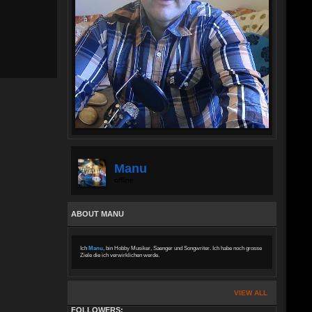
Manu
offline
ABOUT MANU
Ich
Manu
, bin Hobby Musiker, Saenger und Songwriter. Ich habe noch grosse
Ziele die ich verwirklichen werde.
VIEW ALL
FOLLOWERS: