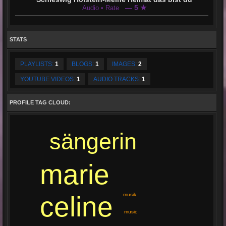
— 5 ★
Audio • Rate
STATS
PLAYLISTS:
1
BLOGS:
1
IMAGES:
2
YOUTUBE VIDEOS:
1
AUDIO TRACKS:
1
PROFILE TAG CLOUD:
sängerin
marie
celine
musik
music