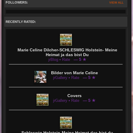
FOLLOWERS:
VIEW ALL
RECENTLY RATED:
Marie Celine Dilcher-SCHLESWIG Holstein- Meine
Heimat ja das bist Du
— 5 ★
jrBlog • Rate
Bilder von Marie Celine
— 5 ★
jrGallery • Rate
Covers
— 5 ★
jrGallery • Rate
Schleswig Holstein-Meine Heimat das bist du