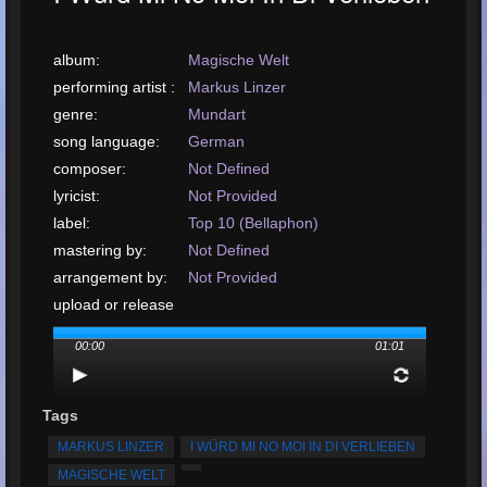
album:
Magische Welt
performing artist :
Markus Linzer
genre:
Mundart
song language:
German
composer:
Not Defined
lyricist:
Not Provided
label:
Top 10 (Bellaphon)
mastering by:
Not Defined
arrangement by:
Not Provided
upload or release
date:
January, 2010
00:00
01:01
téléverser votre
chanson:
MP3, 961KB, 00:01:01
Nombre total de
Tags
lectures:
318
MARKUS LINZER
I WÜRD MI NO MOI IN DI VERLIEBEN
Nombre total
MAGISCHE WELT