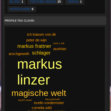
BLOGS:
1
YOUTUBE VIDEOS:
25
VIDEOS:
1
PISTES AUDIO:
9
PROFILE TAG CLOUD:
ich traeum von dir
peter de wijn
rock n roll
markus frattner
austrian
schlager
arschgeweih
markus
linzer
magische welt
freundschaft
top10 music
evelin vordermeier
cornelia wild