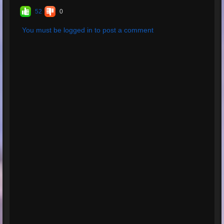
d'évaluations:
9
52
0
Évaluation
moyenne:
5
You must be logged in to post a comment