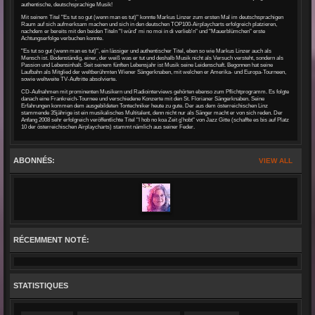
authentische, deutschsprachige Musik!
Mit seinem Titel "Es tut so gut (wenn man es tut)" konnte Markus Linzer zum ersten Mal im deutschsprachigen
Raum auf sich aufmerksam machen und sich in den deutschen TOP100-Airplaycharts erfolgreich platzieren,
nachdem er bereits mit den beiden Titeln "I würd' mi no moi in di verlieb'n" und "Mauerblümchen" erste
Achtungserfolge verbuchen konnte.
"Es tut so gut (wenn man es tut)", ein lässiger und authentischer Titel, eben so wie Markus Linzer auch als
Mensch ist. Bodenständig, einer, der weiß was er tut und deshalb Musik nicht als Versuch versteht, sondern als
Passion und Lebensinhalt. Seit seinem fünften Lebensjahr ist Musik seine Leidenschaft. Begonnen hat seine
Laufbahn als Mitglied der weltberühmten Wiener Sängerknaben, mit welchen er Amerika- und Europa-Tourneen,
sowie weltweite TV-Auftritte absolvierte.
CD-Aufnahmen mit prominenten Musikern und Radiointerviews gehörten ebenso zum Pflichtprogramm. Es folgte
danach eine Frankreich-Tournee und verschiedene Konzerte mit den St. Florianer Sängerknaben. Seine
Erfahrungen kommen dem ausgebildeten Tontechniker heute zu gute. Der aus dem österreichischen Linz
stammende 35jährige ist ein musikalisches Multitalent, denn nicht nur als Sänger macht er von sich reden. Der
Anfang 2008 sehr erfolgreich veröffentlichte Titel "I hob no koa Zeit g'hobt" von Jazz Gitte (schaffte es bis auf Platz
10 der österreichischen Airplaycharts) stammt nämlich aus seiner Feder.
ABONNÉS:
VIEW ALL
RÉCEMMENT NOTÉ:
STATISTIQUES