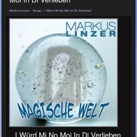
Markus-Linzer
»
Songs
»
I Würd Mi No Moi In Di Verlieben
I Würd Mi No Moi In Di Verlieben