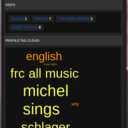
STATS
BLOGS:
1
IMAGES:
7
YOUTUBE VIDEOS:
3
AUDIO TRACKS:
8
PROFILE TAG CLOUD:
english
inner light
frc all music
michel
sings
why
schlager