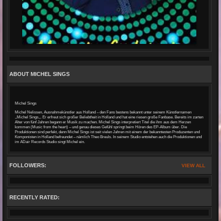
ABOUT MICHEL SINGS
Michel Sings
Michel Nelissen, Ausnahmekünstler aus Holland – den Fans bestens bekannt unter seinem Künstlernamen
,,Michel Sings,,. Er erfreut sich großer Beliebtheit in Holland und hat eine riesen große Fanbase. Bereits im zarten
Alter von fünf Jahren begann er Musik zu machen. Michel Sings interpretiert Titel die ihm aus dem Herzen
kommen (Music from the heart) – und genau dieses Gefühl springt beim Hören des EP-Album über. Die
Produktionen sind perfekt, denn Michel Sings ist seit vielen Jahren mit einem der bekanntesten Produzenten und
Komponisten in Holland befreundet – nämlich Theo Breuls. In seinem Studio entstehen auch die Produktionen und
im ADair Records Studio singt Michel ein.
FOLLOWERS:
VIEW ALL
RECENTLY RATED: