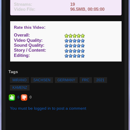
Streams:
19
Video File:
96.5MB, 00:05:00
Rate this Video:
Overall:
Video Quality:
Sound Quality:
Story / Content:
Editing:
Tags
MIRANO
SACHSEN
GERMANY
FRC
2021
KAMENZ
6
0
You must be logged in to post a comment