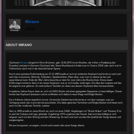
Mirano
offline
ABOUT MIRANO
(Sachsen)
Mirano
, bürgerlich Silvio Brückner, geb. 13.06.1975 ist ein Musiker, der früher in Radeberg (bei
Dresden) und jetzt in Kamenz (Sachsen) lebt. Seine Musikbereich findet man im Dance, EDM oder auch mal im
Chillout bzw auch mal in der besinnlicheren Sparte.
Durch eine spontane Endscheidung am 07.12.1993 kaufte er sich ein einfaches Keyboard und lernte so nach und
nach das musizieren. Akkorde, Tonleidern, Spieltechniken. Eben alles, was man so alleine lernen und
ausprobieren kann. Ende der 90er Jahre besuchte er dann für zwei Jahre die Musikschule. Diese neuen
Erfahrungen konnte er dann in ein neues Keyboard, was er sich kaufte, einbringen. Die Idee des Loopens und des
Arrangieren war geboren. So verbrachte er Stunden um diese aus diesem Keyboard alles herauszuholen.
In späteren Jahren fing er dann an, sich mit MIDI-Musik und einen geeigneten Sequenzer zu beschäftigen. Dieser
konnte das Keyboard ansteuern und es eröffneten sich dadurch neue Wege und Möglichkeiten.
Da in früheren Jahren eigentlich immer chronische Geldnot herschte lernte er mit dem wenigen, was zur
Verfügung stand, das maximale herauszuholen. Die dabei gelernten Techniken und Möglichkeiten sind heute noch,
auch mit der modernen Technik, nutzbar.
Seit ca. 2005 erstellt er seine Musik nur noch mit einer DAW. Angefangen mit "Musik Maker" und "Reason 3"ist
er jetzt bei Cubase und Logic gelandet. Zugehörige VSTs ergänzen den Sound. Jetzt erst beschäftige er sich
langsam auch mit dem Mixing und dem Mastering. So nach und nach wurden die Qualität der Songs besser und
ausgewogener.
Mirano komponiert, arrangiert, mischt und mastert alle seine Songs alleine.