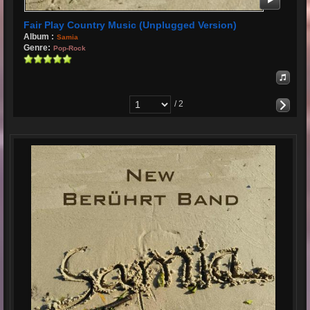
Fair Play Country Music (Unplugged Version)
Album :
Samia
Genre:
Pop-Rock
/ 2