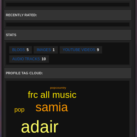
RECENTLY RATED:
STATS
BLOGS:
5
IMAGES:
1
YOUTUBE VIDEOS:
9
AUDIO TRACKS:
10
PROFILE TAG CLOUD:
popcountry
frc all music
samia
pop
adair