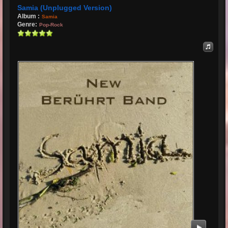
Samia (Unplugged Version)
Album :
Samia
Genre:
Pop-Rock