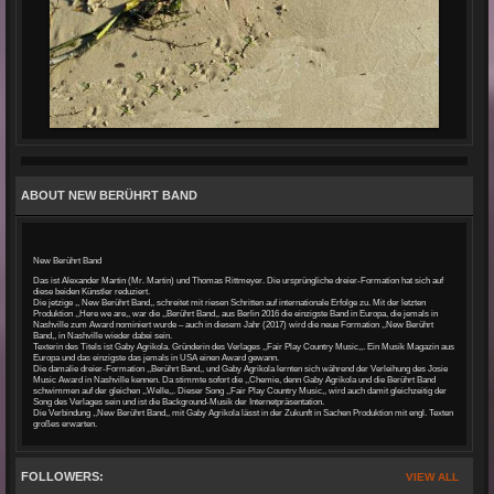
ABOUT NEW BERÜHRT BAND
New Berührt Band
Das ist Alexander Martin (Mr. Martin) und Thomas Rittmeyer. Die ursprüngliche dreier-Formation hat sich auf
diese beiden Künstler reduziert.
Die jetzige ,, New Berührt Band,, schreitet mit riesen Schritten auf internationale Erfolge zu. Mit der letzten
Produktion ,,Here we are,, war die ,,Berührt Band,, aus Berlin 2016 die einzigste Band in Europa, die jemals in
Nashville zum Award nominiert wurde – auch in diesem Jahr (2017) wird die neue Formation ,,New Berührt
Band,, in Nashville wieder dabei sein.
Texterin des Titels ist Gaby Agrikola. Gründerin des Verlages ,,Fair Play Country Music,,. Ein Musik Magazin aus
Europa und das einzigste das jemals in USA einen Award gewann.
Die damalie dreier-Formation ,,Berührt Band,, und Gaby Agrikola lernten sich während der Verleihung des Josie
Music Award in Nashville kennen. Da stimmte sofort die ,,Chemie, denn Gaby Agrikola und die Berührt Band
schwimmen auf der gleichen ,,Welle,,. Dieser Song ,,Fair Play Country Music,, wird auch damit gleichzeitig der
Song des Verlages sein und ist die Background-Musik der Internetpräsentation.
Die Verbindung ,,New Berührt Band,, mit Gaby Agrikola lässt in der Zukunft in Sachen Produktion mit engl. Texten
großes erwarten.
FOLLOWERS:
VIEW ALL