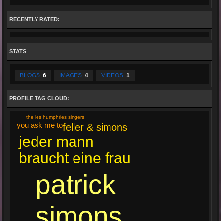
RECENTLY RATED:
STATS
BLOGS:
6
IMAGES:
4
VIDEOS:
1
PROFILE TAG CLOUD:
the les humphries singers
you ask me to
feller & simons
jeder mann
braucht eine frau
patrick
simons