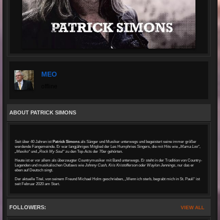
MEO
offline
ABOUT PATRICK SIMONS
Seit über 40 Jahren ist
Patrick Simons
als Sänger und Musiker unterwegs und begeistert seine immer größer
werdende Fangemeinde. Er war langjähriges Mitglied der Les Humphries Singers, die mit Hits wie „
Mama Loo“
,
„Mexiko“
und
„Rock My Soul“
zu den Top-Acts der 70er gehörten.
Heute ist er vor allem als überzeugter Countrymusiker mit Band unterwegs. Er steht in der Tradition von Country-
Legenden und musikalischen Outlaws wie
Johnny Cash, Kris Kristofferson oder Waylon Jennings
, nur das er
eben auf Deutsch singt.
Der aktuelle Titel, von seinem Freund Michael Holm geschrieben, „Wenn ich sterb, begrabt mich in St. Pauli“ ist
seit Februar 2020 am Start.
FOLLOWERS:
VIEW ALL