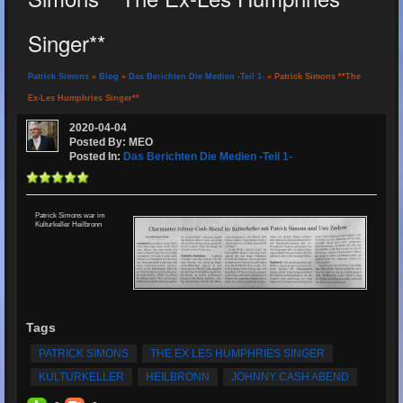
Singer**
Patrick Simons
»
Blog
»
Das Berichten Die Medien -Teil 1-
» Patrick Simons **The
Ex-Les Humphries Singer**
2020-04-04
Posted By: MEO
Posted In:
Das Berichten Die Medien -Teil 1-
Patrick Simons war im
Kulturkeller Heilbronn
Tags
PATRICK SIMONS
THE EX LES HUMPHRIES SINGER
KULTURKELLER
HEILBRONN
JOHNNY CASH ABEND