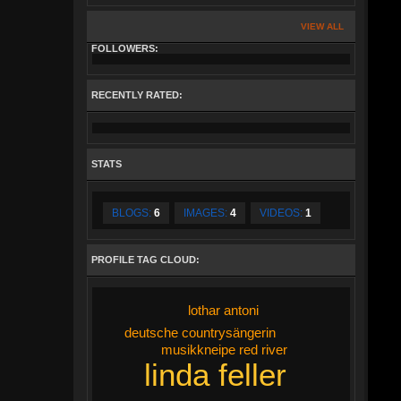
VIEW ALL
FOLLOWERS:
RECENTLY RATED:
STATS
BLOGS:
6
IMAGES:
4
VIDEOS:
1
PROFILE TAG CLOUD:
lothar antoni
deutsche countrysängerin
musikkneipe red river
linda feller