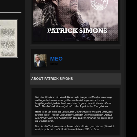
MEO
offline
ABOUT PATRICK SIMONS
Seit über 40 Jahren ist
Patrick Simons
als Sänger und Musiker unterwegs
und begeistert seine immer größer werdende Fangemeinde. Er war
langjähriges Mitglied der Les Humphries Singers, die mit Hits wie „
Mama
Loo“
,
„Mexiko“
und
„Rock My Soul“
zu den Top-Acts der 70er gehörten.
Heute ist er vor allem als überzeugter Countrymusiker mit Band unterwegs.
Er steht in der Tradition von Country-Legenden und musikalischen Outlaws
wie
Johnny Cash, Kris Kristofferson oder Waylon Jennings
, nur das er eben
auf Deutsch singt.
Der aktuelle Titel, von seinem Freund Michael Holm geschrieben, „Wenn ich
sterb, begrabt mich in St. Pauli“ ist seit Februar 2020 am Start.