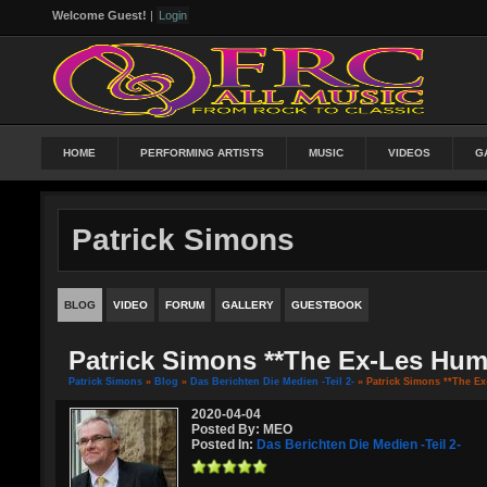
Welcome Guest!
|
Login
HOME
PERFORMING ARTISTS
MUSIC
VIDEOS
G
Patrick Simons
BLOG
VIDEO
FORUM
GALLERY
GUESTBOOK
Patrick Simons **The Ex-Les Hum
Patrick Simons
»
Blog
»
Das Berichten Die Medien -Teil 2-
» Patrick Simons **The Ex
2020-04-04
Posted By: MEO
Posted In:
Das Berichten Die Medien -Teil 2-