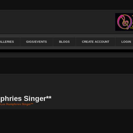
ALLERIES
GIGS/EVENTS
BLOGS
CREATE ACCOUNT
LOGIN
phries Singer**
-Les Humphries Singer**