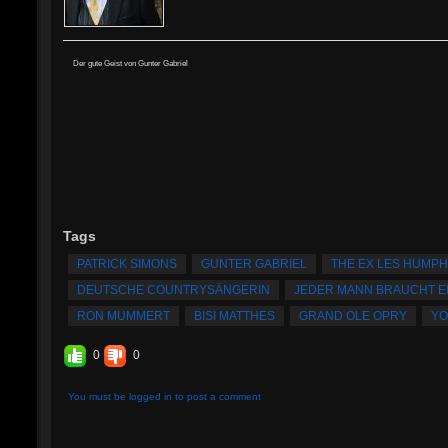
Der gute Geist von Gunter Gabriel
Tags
PATRICK SIMONS
GUNTER GABRIEL
THE EX LES HUMPH
DEUTSCHE COUNTRYSÄNGERIN
JEDER MANN BRAUCHT E
RON MUMMERT
BISI MATTHES
GRAND OLE OPRY
YO
0
0
You must be logged in to post a comment