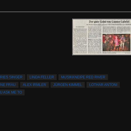
RIES SINGER
LINDA FELLER
MUSIKKNEIPE RED RIVER
INE FRAU
ALEX IRMLER
JÜRGEN KIMMEL
LOTHAR ANTONI
U ASK ME TO