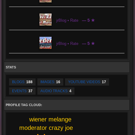
— 5 ★
jrBlog • Rate
— 5 ★
jrBlog • Rate
STATS
BLOGS:
188
IMAGES:
16
YOUTUBE VIDEOS:
17
EVENTS:
37
AUDIO TRACKS:
4
PROFILE TAG CLOUD:
wiener melange
moderator crazy joe