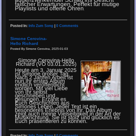
falscher Erwartungen. Perfekt für mutige
Playlists und offene Ohren
.
Posted In:
Info Zum Song
|
0 Comments
Simone Cerovina-
Hello Richard
Posted By Simone Cerovina, 2025-01-03
Simone Cerovina-Hello
Richard (VÖ 03.01.2025)
Heute am 3. Januar 2025
ist Simone großer Tag.
Nach 2 Jahren Arbeit ist
nun Ihr erstes Album
endlich veröffentlicht
worden. Mit viel Liebe
von Ihr selbst
geschrieben und
gesungen. Erzählt es
Euch Geschichten aus
Simones Leben. Jeder Text ist ein
besonderes Erlebnis von Ihr. Das Album
zeigt auch meine Vielseitigkeit in der Art der
Musikrichtung. Sie ist stolz und glücklich es
Euch präsentieren zu können.
Posted In:
Info Zum Song
|
0 Comments