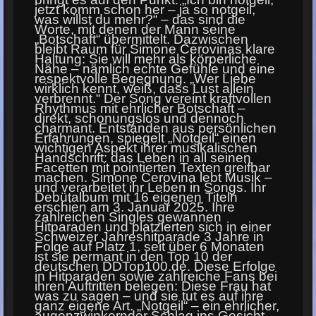
jetzt komm schon her – ja so notgeil,
was willst du mehr?“ – das sind die
Worte, mit denen der Mann seine
„Botschaft“ übermittelt. Dazwischen
bleibt Raum für Simone Cerovinas klare
Haltung: Sie will mehr als körperliche
Nähe – nämlich echte Gefühle und eine
respektvolle Begegnung. „Wer Liebe
wirklich kennt, weiß, dass Lust allein
verbrennt.“ Der Song vereint kraftvollen
Rhythmus mit ehrlicher Botschaft –
direkt, schonungslos und dennoch
charmant. Entstanden aus persönlichen
Erfahrungen, spiegelt „Notgeil“ einen
wichtigen Aspekt ihrer musikalischen
Handschrift: das Leben in all seinen
Facetten mit pointierten Texten greifbar
machen. Simone Cerovina lebt Musik –
und verarbeitet ihr Leben in Songs. Ihr
Debütalbum mit 16 eigenen Titeln
erschien am 3. Januar 2025. Ihre
zahlreichen Singles gewannen
Hitparaden und platzierten sich in einer
Schweizer Jahreshitparade 3 Jahre in
Folge auf Platz 1, seit über 6 Monaten
ist sie permant in den Top 10 der
deutschen DDTop100.de. Diese Erfolge
in Hitparaden sowie zahlreiche Fans bei
ihren Auftritten belegen: Diese Frau hat
was zu sagen – und sie tut es auf ihre
ganz eigene Art. „Notgeil“ – ein ehrlicher,
augenzwinkernder Schlag ins Gesicht