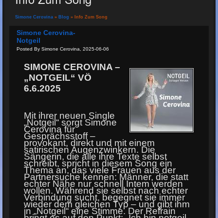
Simone Cerovina
»
Blog
» Info Zum Song
Simone Cerovina-
Notgeil
Posted By Simone Cerovina, 2025-06-06
SIMONE CEROVINA –
„NOTGEIL“ VÖ
6.6.2025
Mit ihrer neuen Single
„Notgeil“ sorgt Simone
Cerovina für
Gesprächsstoff –
provokant, direkt und mit einem
satirischen Augenzwinkern. Die
Sängerin, die alle ihre Texte selbst
schreibt, spricht in diesem Song ein
Thema an, das viele Frauen aus der
Partnersuche kennen: Männer, die statt
echter Nähe nur schnell Intem werden
wollen. Während sie selbst nach echter
Verbindung sucht, begegnet sie immer
wieder dem gleichen Typ – und gibt ihm
in „Notgeil“ eine Stimme. Der Refrain
bringt es auf den Punkt: „Ich bin notgeil,