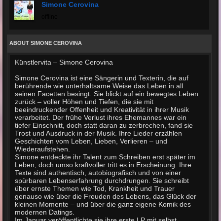
Simone Cerovina
offline
ABOUT SIMONE CEROVINA
Künstlervita – Simone Cerovina
Simone Cerovina ist eine Sängerin und Texterin, die auf
berührende wie unterhaltsame Weise das Leben in all
seinen Facetten besingt. Sie blickt auf ein bewegtes Leben
zurück – voller Höhen und Tiefen, die sie mit
beeindruckender Offenheit und Kreativität in ihrer Musik
verarbeitet. Der frühe Verlust ihres Ehemannes war ein
tiefer Einschnitt, doch statt daran zu zerbrechen, fand sie
Trost und Ausdruck in der Musik. Ihre Lieder erzählen
Geschichten vom Leben, Lieben, Verlieren – und
Wiederaufstehen.
Simone entdeckte ihr Talent zum Schreiben erst später im
Leben, doch umso kraftvoller tritt es in Erscheinung. Ihre
Texte sind authentisch, autobiografisch und von einer
spürbaren Lebenserfahrung durchdrungen. Sie schreibt
über ernste Themen wie Tod, Krankheit und Trauer
genauso wie über die Freuden des Lebens, das Glück der
kleinen Momente – und über die ganz eigene Komik des
modernen Datings.
Im Januar veröffentlichte sie ihre erste LP mit selbst