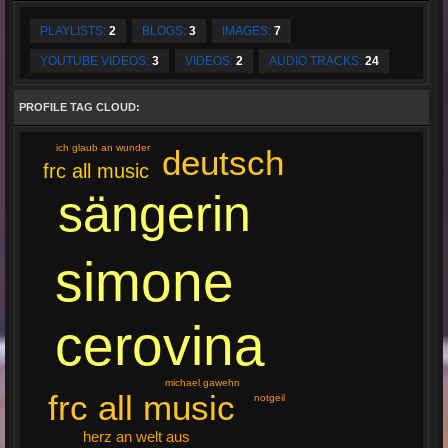
PLAYLISTS:
2
BLOGS:
3
IMAGES:
7
YOUTUBE VIDEOS:
3
VIDEOS:
2
AUDIO TRACKS:
24
PROFILE TAG CLOUD:
ich glaub an wunder
deutsch
frc all music
sängerin
simone
cerovina
michael gawehn
frc all music
notgeil
herz an welt aus