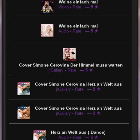
Wahre Künstlerkarrieren kennen keine Altersgrenzen. Ihre
Weine einfach mal
Musik ist tiefgründig, ehrlich, lebensnah – und vor allem
— 5 ★
Video • Rate
eines: echt!
Weine einfach mal
— 5 ★
Audio • Rate
Cover Simone Cerovina Der Himmel muss warten
— 5 ★
jrGallery • Rate
Cover Simone Cerovina Herz an Welt aus
— 5 ★
jrGallery • Rate
Cover Simone Cerovina Herz an Welt aus
— 5 ★
jrGallery • Rate
Herz an Welt aus ( Dance)
— 5 ★
Audio • Rate