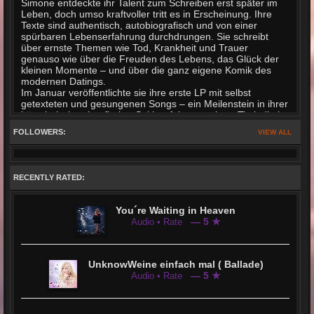
Simone entdeckte ihr Talent zum Schreiben erst später im
Leben, doch umso kraftvoller tritt es in Erscheinung. Ihre
Texte sind authentisch, autobiografisch und von einer
spürbaren Lebenserfahrung durchdrungen. Sie schreibt
über ernste Themen wie Tod, Krankheit und Trauer
genauso wie über die Freuden des Lebens, das Glück der
kleinen Momente – und über die ganz eigene Komik des
modernen Datings.
Im Januar veröffentlichte sie ihre erste LP mit selbst
getexteten und gesungenen Songs – ein Meilenstein in ihrer
künstlerischen Laufbahn. Seither folgten weitere Titel, die in
deutschsprachigen Hitparaden nicht nur vertreten, sondern
FOLLOWERS:
VIEW ALL
auch mehrfach auf Platz 1 gelandet sind. Ihre Fanbase
wächst stetig: Immer mehr Menschen fühlen sich von ihrer
Lebensfreude, ihrer Herzlichkeit und ihrer musikalischen
Ehrlichkeit angezogen – viele nehmen lange Anfahrtswege
RECENTLY RATED:
auf sich, um Simone Cerovina live zu erleben.
Ihr Repertoire reicht von gefühlvollen Balladen über den
Verlust geliebter Menschen bis hin zu lebensfrohen
You´re Waiting in Heaven
Partysongs, die zeigen: Man ist nie zu alt, um jung zu sein
— 5 ★
Audio • Rate
und es ist nie zu spät, das Leben zu feiern. Besonders
beliebt sind ihre humorvollen Lieder über das Dating im
späten Lebensalter – pointiert, selbstironisch und voller
Charme. In ihrer aktuellen Single etwa nimmt sie
UnknowWeine einfach mal ( Ballade)
augenzwinkernd die oberflächlichen Absichten vieler
— 5 ★
Audio • Rate
Männer aufs Korn – entstanden bei einem Glas Wein und
inspiriert von ihren eigenen Erfahrungen.
Simone Cerovina ist ein Ausnahmetalent, das beweist: