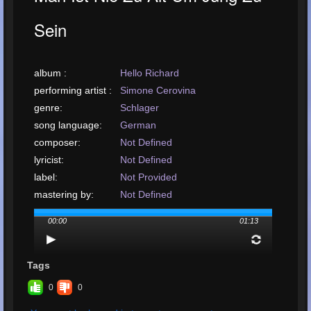
Sein
album :
Hello Richard
performing artist :
Simone Cerovina
genre:
Schlager
song language:
German
composer:
Not Defined
lyricist:
Not Defined
label:
Not Provided
mastering by:
Not Defined
arrangement by:
Not Defined
00:00
01:13
upload or release
date:
January, 2025
upload your song:
MP3, 1.5MB, 00:01:13
Tags
Total Times
0
0
Played:
4