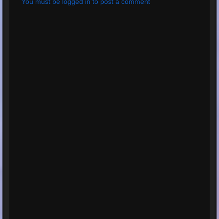
You must be logged in to post a comment
Total Times Rated:
2
Average Rating:
5