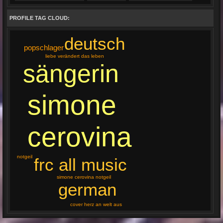
PROFILE TAG CLOUD:
deutsch
popschlager
liebe verändert das leben
sängerin
simone
cerovina
notgeil
frc all music
simone cerovina notgeil
german
cover herz an welt aus