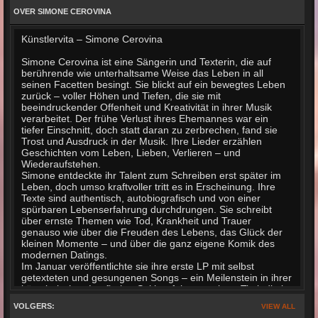
OVER SIMONE CEROVINA
Künstlervita – Simone Cerovina
Simone Cerovina ist eine Sängerin und Texterin, die auf
berührende wie unterhaltsame Weise das Leben in all
seinen Facetten besingt. Sie blickt auf ein bewegtes Leben
zurück – voller Höhen und Tiefen, die sie mit
beeindruckender Offenheit und Kreativität in ihrer Musik
verarbeitet. Der frühe Verlust ihres Ehemannes war ein
tiefer Einschnitt, doch statt daran zu zerbrechen, fand sie
Trost und Ausdruck in der Musik. Ihre Lieder erzählen
Geschichten vom Leben, Lieben, Verlieren – und
Wiederaufstehen.
Simone entdeckte ihr Talent zum Schreiben erst später im
Leben, doch umso kraftvoller tritt es in Erscheinung. Ihre
Texte sind authentisch, autobiografisch und von einer
spürbaren Lebenserfahrung durchdrungen. Sie schreibt
über ernste Themen wie Tod, Krankheit und Trauer
genauso wie über die Freuden des Lebens, das Glück der
kleinen Momente – und über die ganz eigene Komik des
modernen Datings.
Im Januar veröffentlichte sie ihre erste LP mit selbst
getexteten und gesungenen Songs – ein Meilenstein in ihrer
künstlerischen Laufbahn. Seither folgten weitere Titel, die in
deutschsprachigen Hitparaden nicht nur vertreten, sondern
VOLGERS:
VIEW ALL
auch mehrfach auf Platz 1 gelandet sind. Ihre Fanbase