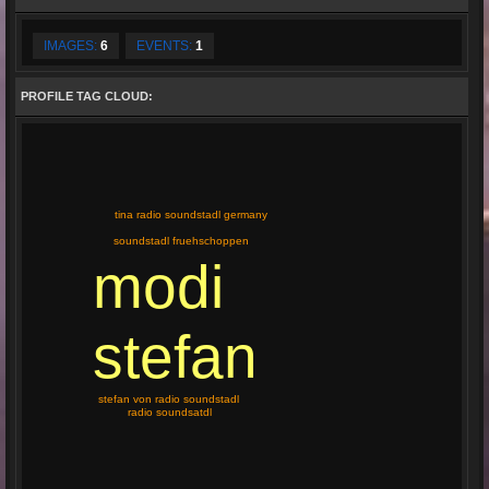
IMAGES:
6
EVENTS:
1
PROFILE TAG CLOUD:
tina radio soundstadl germany
soundstadl fruehschoppen
modi
stefan
stefan von radio soundstadl
radio soundsatdl