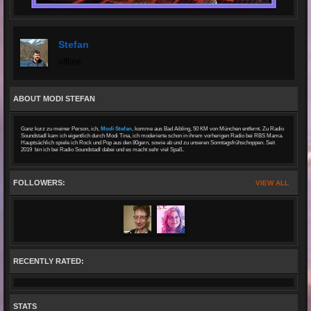
Stefan
offline
ABOUT MODI STEFAN
Ganz kurz zu meiner Person, ich,
Modi Stefan
, komme aus Bad Aibling, 50 KM von München entfernt. Zu Radio
Soundstadl kam ich eigentlich durch Modi Tina, ich moderierte schon in ihrem vorherigen Radio bei RBS Mama.
Hauptsächlich spiele ich Rock und Pop aus den 80gern, sowie ab und zu unseren Sonntagsfrühschoppen. Seit
2019 bin ich bei Radio Soundstadl dabei und es macht sehr viel Spaß.
FOLLOWERS:
VIEW ALL
RECENTLY RATED:
STATS