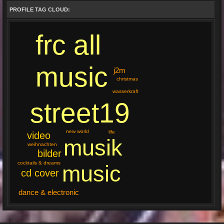
PROFILE TAG CLOUD:
frc all
music
j2m
christmas
wasserkraft
street19
new world
life
video
musik
weihnachten
bilder
cocktails & dreams
music
cd cover
dance & electronic