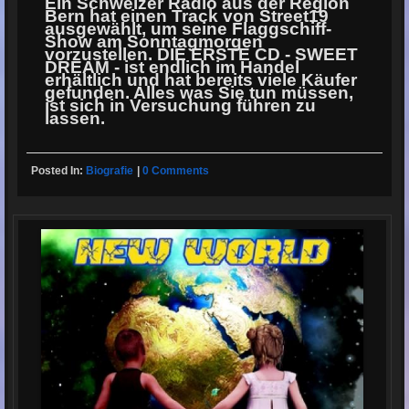
Ein Schweizer Radio aus der Region
Bern hat einen Track von Street19
ausgewählt, um seine Flaggschiff-
Show am Sonntagmorgen
vorzustellen. DIE ERSTE CD - SWEET
DREAM - ist endlich im Handel
erhältlich und hat bereits viele Käufer
gefunden. Alles was Sie tun müssen,
ist sich in Versuchung führen zu
lassen.
Posted In:
Biografie
|
0 Comments