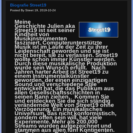
Biografie Street19
Posted By Street 19, 2019-10-24
Meine
Geschichte Julien aka
Street19 ist seit seiner
Kindheit von
Musikinstrumenten
fasziniert. Computerunterstützte
Musik ist im Laufe der Zeit zu ihrer
Leidenschaft geworden und sie ist
nicht bereit, sie zu verlassen. Street19
wollte schon immer Künstler werden.
Durch diese musikalische Produktion
wurde sein Wunsch erfüllt. Nach
Jahren harter Arbeit ist Street19 zu
einem Instrumentalkünstler
geworden, der einen einzigartigen
Sound und verschiedene Stile
entwickelt hat, die das Publikum aus
allen Gesellschaftsschichten in
seinen Bann ziehen. Kommen Sie
und entdecken Sie die sich ständig
verändernde Welt von Street19 ohne
Verzögerung. Ein musikalisches
Universum, das nicht konformistisch,
sondern offen sein will, hat viele
Experimente. Mehr als 200.000
Streams wurden aufgezeichnet und
stammen aus allen fünf Kontinenten.