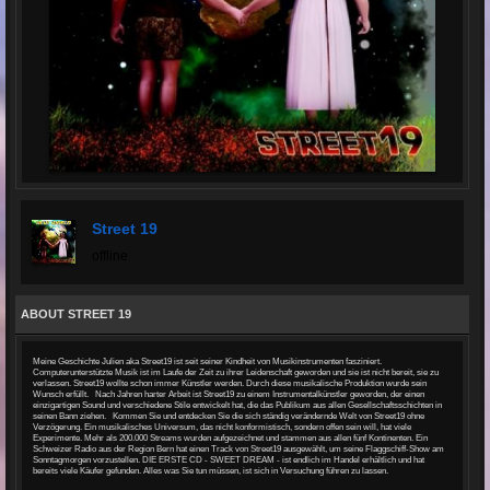
Street 19
offline
ABOUT STREET 19
Meine Geschichte Julien aka Street19 ist seit seiner Kindheit von Musikinstrumenten fasziniert.
Computerunterstützte Musik ist im Laufe der Zeit zu ihrer Leidenschaft geworden und sie ist nicht bereit, sie zu
verlassen. Street19 wollte schon immer Künstler werden. Durch diese musikalische Produktion wurde sein
Wunsch erfüllt. Nach Jahren harter Arbeit ist Street19 zu einem Instrumentalkünstler geworden, der einen
einzigartigen Sound und verschiedene Stile entwickelt hat, die das Publikum aus allen Gesellschaftsschichten in
seinen Bann ziehen. Kommen Sie und entdecken Sie die sich ständig verändernde Welt von Street19 ohne
Verzögerung. Ein musikalisches Universum, das nicht konformistisch, sondern offen sein will, hat viele
Experimente. Mehr als 200.000 Streams wurden aufgezeichnet und stammen aus allen fünf Kontinenten. Ein
Schweizer Radio aus der Region Bern hat einen Track von Street19 ausgewählt, um seine Flaggschiff-Show am
Sonntagmorgen vorzustellen. DIE ERSTE CD - SWEET DREAM - ist endlich im Handel erhältlich und hat
bereits viele Käufer gefunden. Alles was Sie tun müssen, ist sich in Versuchung führen zu lassen.