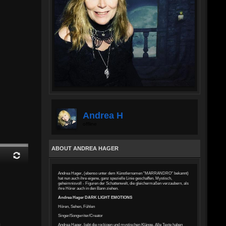
Andrea H
offline
ABOUT ANDREA HAGER
Andrea Hager, (ebenso unter dem Künstlernamen "MARRANDRO" bekannt)
hat nun auch ihre eigene, ganz spezielle Linie geschaffen. Mystisch,
geheimnisvoll - Figuren der Schattenwelt, die gleichermaßen verzaubern, als
ihre Hörer auch in den Bann ziehen.
Andrea Hager DARK LIGHT EMOTIONS
Hören, Sehen, Fühlen
Singer/Songwriter/Creator
Andrea Hager, liebt die rockigen und mystischen Klänge. Alle Texte haben