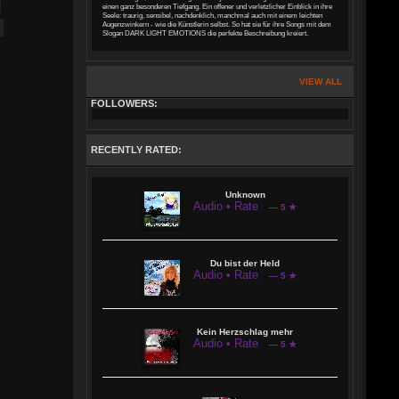
einen ganz besonderen Tiefgang. Ein offener und verletzlicher Einblick in ihre
Seele: traurig, sensibel, nachdenklich, manchmal auch mit einem leichten
Augenzwinkern - wie die Künstlerin selbst. So hat sie für ihre Songs mit dem
Slogan DARK LIGHT EMOTIONS die perfekte Beschreibung kreiert.
VIEW ALL
FOLLOWERS:
RECENTLY RATED:
Unknown
Audio • Rate
— 5 ★
Du bist der Held
Audio • Rate
— 5 ★
Kein Herzschlag mehr
Audio • Rate
— 5 ★