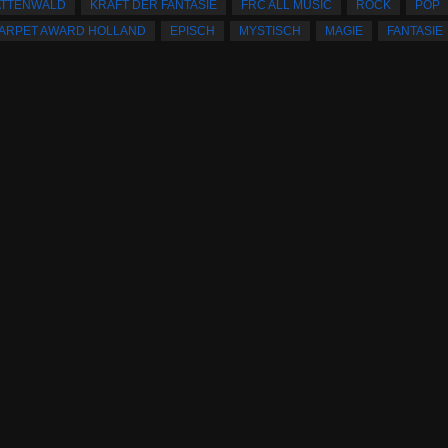
HATTENWALD
KRAFT DER FANTASIE
FRC ALL MUSIC
ROCK
POP
ARPET AWARD HOLLAND
EPISCH
MYSTISCH
MAGIE
FANTASIE