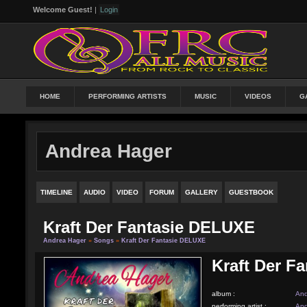
Welcome Guest!
|
Login
HOME
PERFORMING ARTISTS
MUSIC
VIDEOS
G
Andrea Hager
TIMELINE
AUDIO
VIDEO
FORUM
GALLERY
GUESTBOOK
Kraft Der Fantasie DELUXE
Andrea Hager
»
Songs
»
Kraft Der Fantasie DELUXE
Kraft Der F
album :
An
performing artist :
An