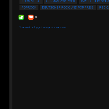
KORN MUSIC
GERMAN POP ROCK
DAS LICHT IM SC
POPROCK
DEUTSCHER ROCK UND POP PREIS
RED C
2
0
You must be logged in to post a comment