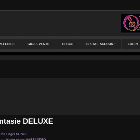
ALLERIES
GIGS/EVENTS
BLOGS
CREATE ACCOUNT
LOGIN
antasie DELUXE
drea Hager SONGS
drea Hager meets MARRANDRO