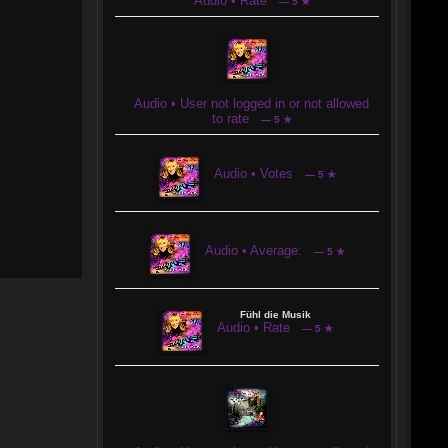
Audio • Rate
— 5 ★
Audio • User not logged in or not allowed
to rate
— 5 ★
Audio • Votes
— 5 ★
Audio • Average:
— 5 ★
Fühl die Musik
Audio • Rate
— 5 ★