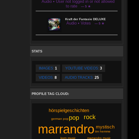
Audio • User not logged in or not allowed
to rate
— 5 ★
Kraft der Fantasie DELUXE
Audio • Votes
— 5 ★
STATS
IMAGES:
1
YOUTUBE VIDEOS:
3
VIDEOS:
8
AUDIO TRACKS:
25
PROFILE TAG CLOUD:
hörspielgeschichten
rock
pop
german pop
marrandro
mystisch
tim hemme
marrandro music
korn music