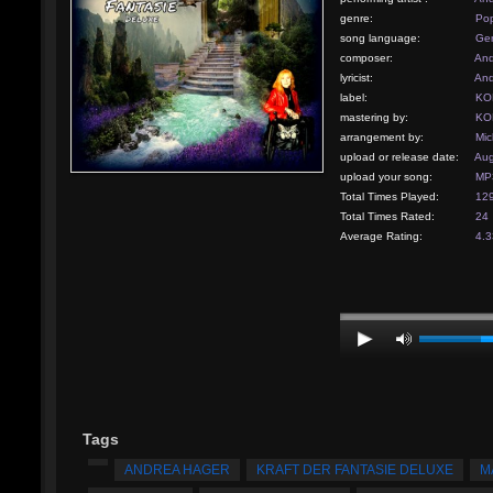
genre:
Po
song language:
Ge
composer:
And
lyricist:
And
label:
KO
mastering by:
KO
arrangement by:
Mic
upload or release date:
Aug
upload your song:
MP3
Total Times Played:
12
Total Times Rated:
24
Average Rating:
4.3
Tags
ANDREA HAGER
KRAFT DER FANTASIE DELUXE
M