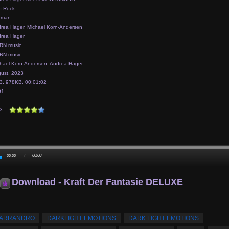
p-Rock
rman
rea Hager, Michael Korn-Andersen
rea Hager
RN music
RN music
hael Korn-Andersen, Andrea Hager
ust, 2023
, 978KB, 00:01:02
91
3
00:00
/
00:00
Download - Kraft Der Fantasie DELUXE
ARRANDRO
DARKLIGHT EMOTIONS
DARK LIGHT EMOTIONS